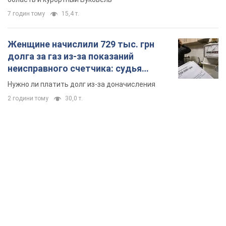
7 годин тому
15,4 т.
Женщине начислили 729 тыс. грн
долга за газ из-за показаний
неисправного счетчика: судья
вынес неожиданное решение
Нужно ли платить долг из-за доначисления
2 години тому
30,0 т.