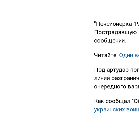
"Пенсионерка 19
Пострадавшую тр
сообщении.
Читайте:
Один в
Под артудар поп
линии разграни
очередного взры
Как сообщал "О
украинских воин