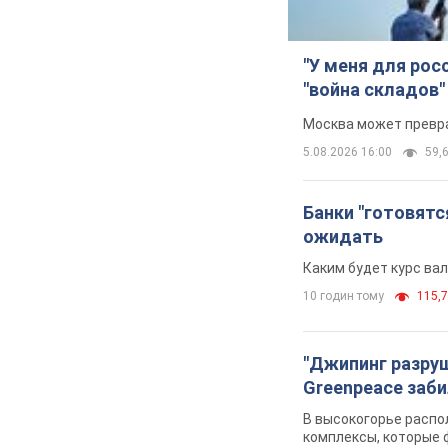
"У меня для рос
"война складов"
Москва может превра
5.08.2026 16:00
59,6
Банки "готовятс
ожидать
Каким будет курс ва
10 годин тому
115,7
"Джипинг разру
Greenpeace заби
В высокогорье распо
комплексы, которые 