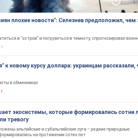
сиян плохие новости": Селезнев предположил, чем
титься в "остров" и погрузиться в темноту, спрогнозировал воен
 т.
я" к новому курсу доллара: украинцам рассказали, 
люты в обменниках
 т.
шает экосистемы, которые формировались сотни л
ли тревогу
ложены альпийские и субальпийские луга – редкие природные
формировались на протяжении сотен лет