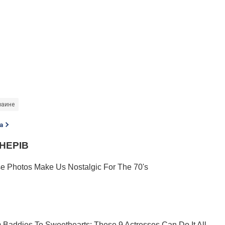
раине
а