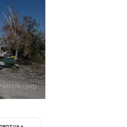
 OBOZ.UA в