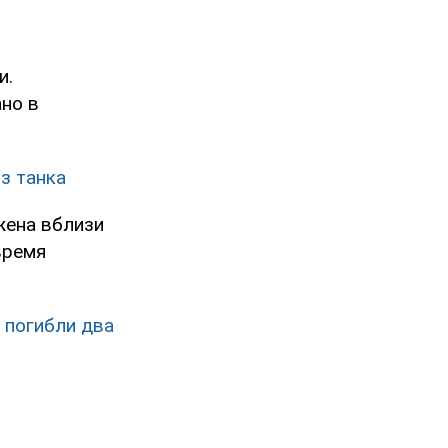
и.
ано в
з танка
жена вблизи
время
е
погибли два