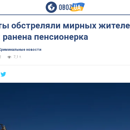
ты обстреляли мирных жител
 ранена пенсионерка
Криминальные новости
2
7,1 т.