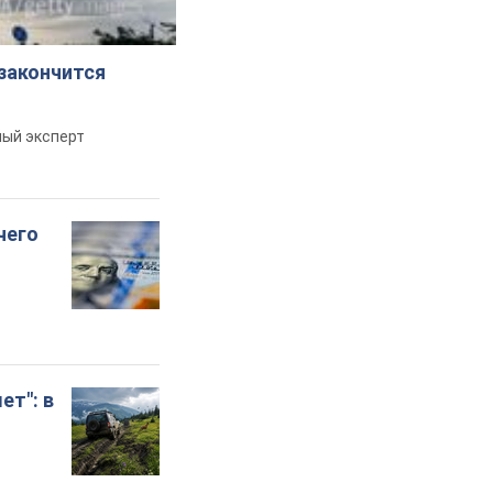
 закончится
ный эксперт
чего
ет": в