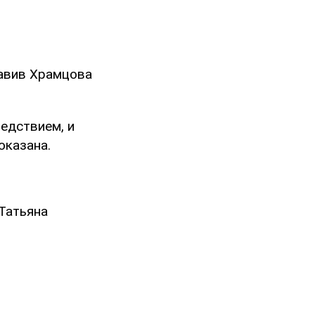
тавив Храмцова
ледствием, и
оказана.
Татьяна