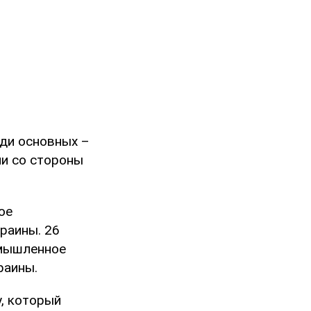
ди основных –
и со стороны
ое
краины. 26
(умышленное
раины.
, который