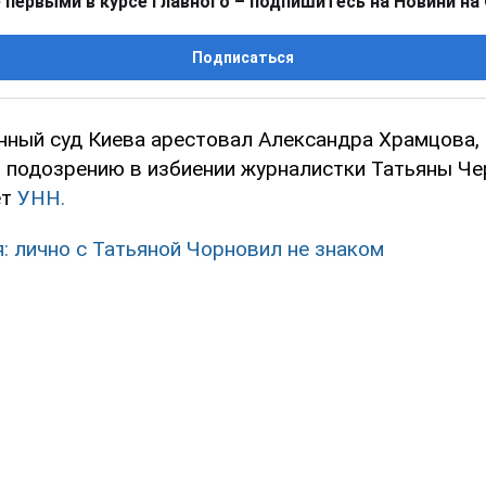
 первыми в курсе главного – подпишитесь на Новини на
Подписаться
нный суд Киева арестовал Александра Храмцова, 
 подозрению в избиении журналистки Татьяны Чер
ет
УНН.
: лично с Татьяной Чорновил не знаком