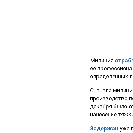
Милиция
отраб
ее профессиона
определенных л
Сначала милици
производство по
декабря было 
нанесение тяжк
Задержан
уже 