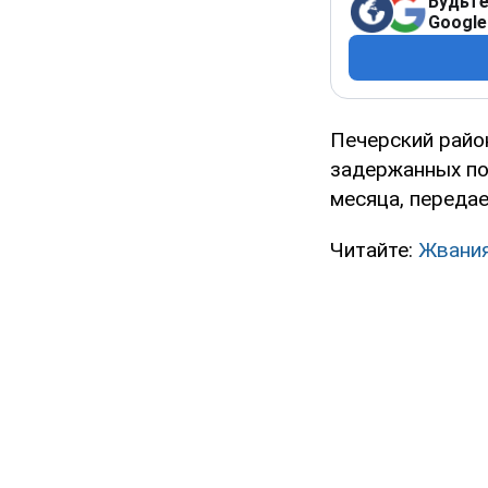
Будьте
Google
Печерский райо
задержанных по
месяца, переда
Читайте:
Жвания