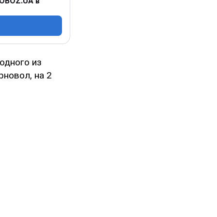
 OBOZ.UA в
одного из
новол, на 2