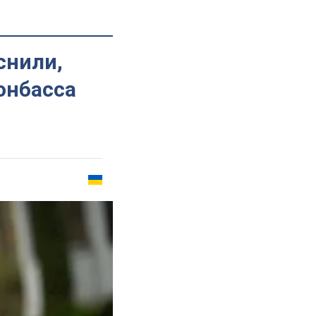
снили,
онбасса