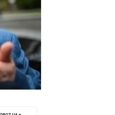
 OBOZ.UA в