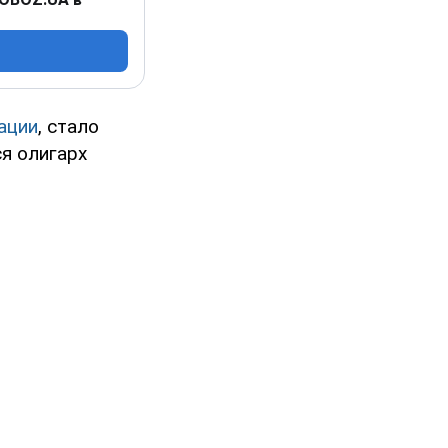
ации
, стало
я олигарх