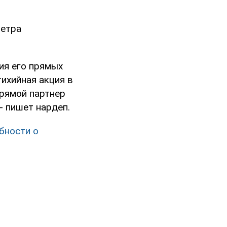
Петра
ия его прямых
тихийная акция в
прямой партнер
- пишет нардеп.
бности о