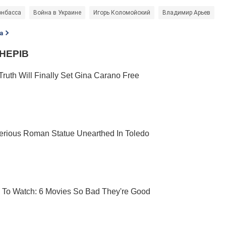
онбасса
Война в Украине
Игорь Коломойский
Владимир Арьев
а