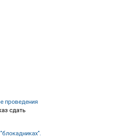
не проведения
каз сдать
"блокадниках".