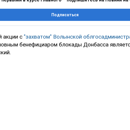
Подписаться
й акции с
"захватом" Волынской облгосадминистр
сновным бенефициаром блокады Донбасса являетс
кий.