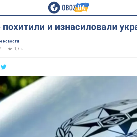
 похитили и изнасиловали укр
е новости
7
1,3 т.