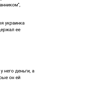
анником",
ря украинка
держал ее
 него деньги, а
рые он ей