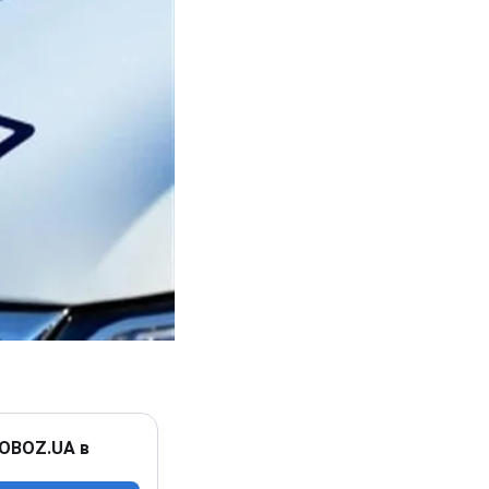
 OBOZ.UA в