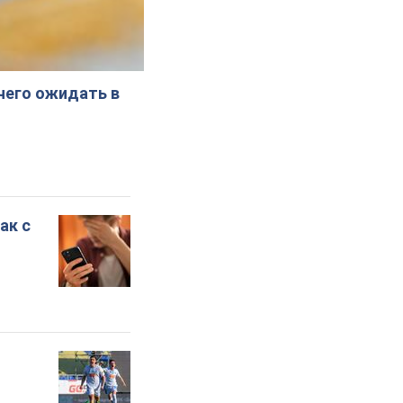
 чего ожидать в
ак с