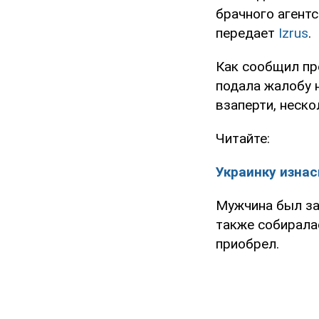
брачного агентс
передает
Izrus
.
Как сообщил пр
подала жалобу н
взаперти, неско
Читайте:
Украинку изнас
Мужчина был зад
также собиралас
приобрел.