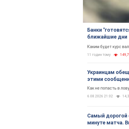
Банки "готовятс
ближайшие дни
Каким будет курс ва
11 годин тому
149,7
Украинцам обеща
этими сообщен
Как не попасть в ло
6.08.2026 21:02
14,3
Самый дорогой ф
минуте матча. 