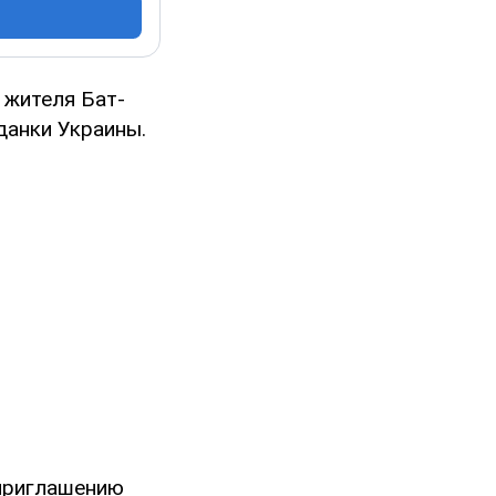
 жителя Бат-
данки Украины.
 приглашению