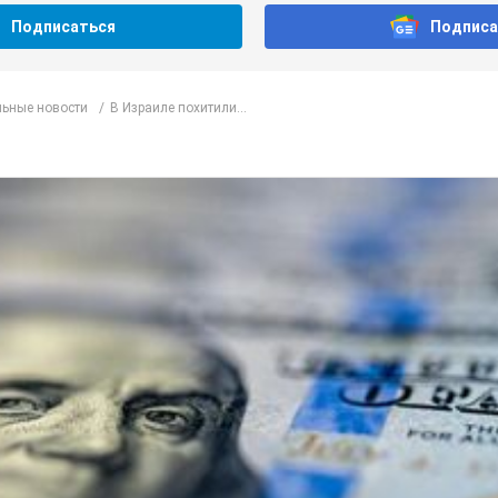
Подписаться
Подписа
ьные новости
В Израиле похитили...