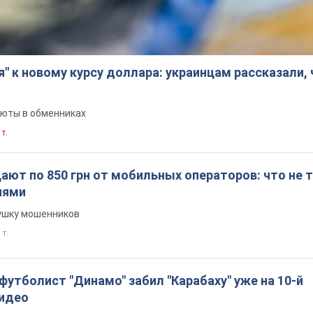
я" к новому курсу доллара: украинцам рассказали,
люты в обменниках
 т.
ют по 850 грн от мобильных операторов: что не т
иями
вушку мошенников
 т.
утболист "Динамо" забил "Карабаху" уже на 10-й
Видео