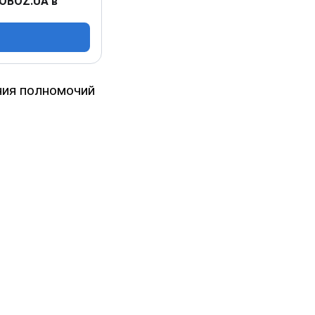
 OBOZ.UA в
ния полномочий