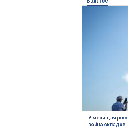
Важное
"У меня для рос
"война складов"