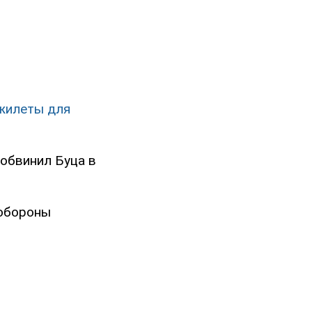
ежилеты для
 обвинил Буца в
 обороны