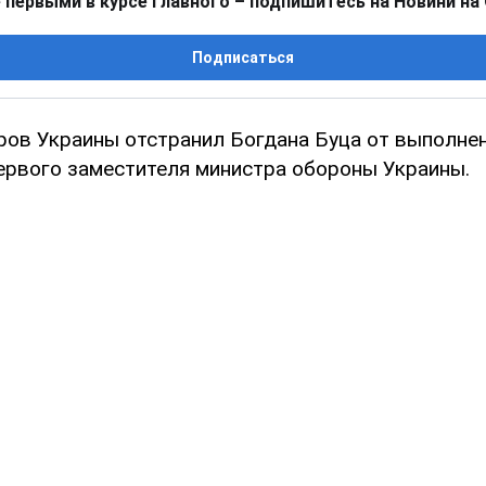
 первыми в курсе главного – подпишитесь на Новини на
Подписаться
ров Украины отстранил Богдана Буца от выполне
ервого заместителя министра обороны Украины.