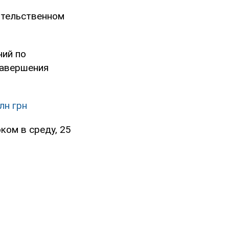
ительственном
чий по
завершения
лн грн
ом в среду, 25