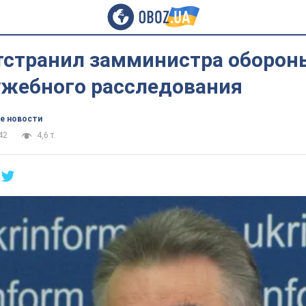
тстранил замминистра оборон
ужебного расследования
е новости
42
4,6 т.