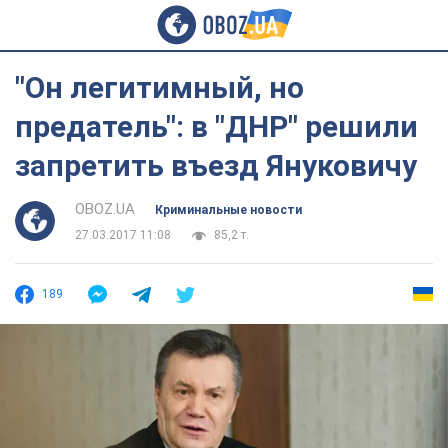
"Он легитимный, но
предатель": в "ДНР" решили
запретить въезд Януковичу
OBOZ.UA
Криминальные новости
27.03.2017 11:08
85,2 т.
189