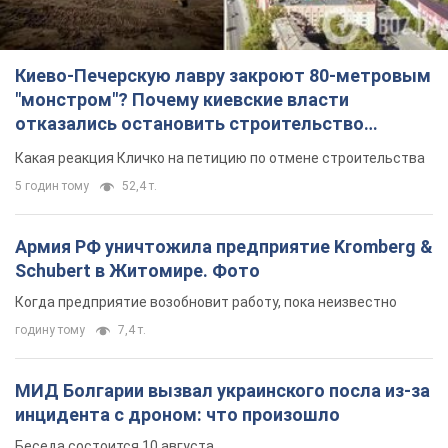
Киево-Печерскую лавру закроют 80-метровым
"монстром"? Почему киевские власти
отказались остановить строительство
небоскреба "московского верующего"
Какая реакция Кличко на петицию по отмене строительства
5 годин тому
52,4 т.
Армия РФ уничтожила предприятие Kromberg &
Schubert в Житомире. Фото
Когда предприятие возобновит работу, пока неизвестно
годину тому
7,4 т.
МИД Болгарии вызвал украинского посла из-за
инцидента с дроном: что произошло
Беседа состоится 10 августа