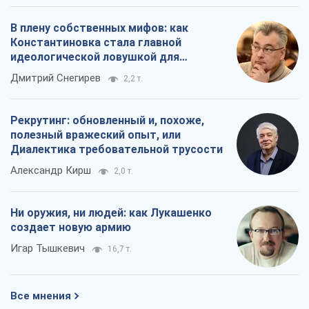
В плену собственных мифов: как
Константиновка стала главной
идеологической ловушкой для
российских оккупантов
Дмитрий Снегирев
2,2 т.
Рекрутинг: обновленный и, похоже,
полезный вражеский опыт, или
Диалектика требовательной трусости
Александр Кирш
2,0 т.
Ни оружия, ни людей: как Лукашенко
создает новую армию
Игар Тышкевич
16,7 т.
Все мнения