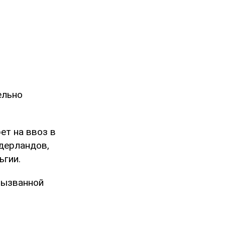
ельно
ет на ввоз в
идерландов,
ьгии.
 вызванной