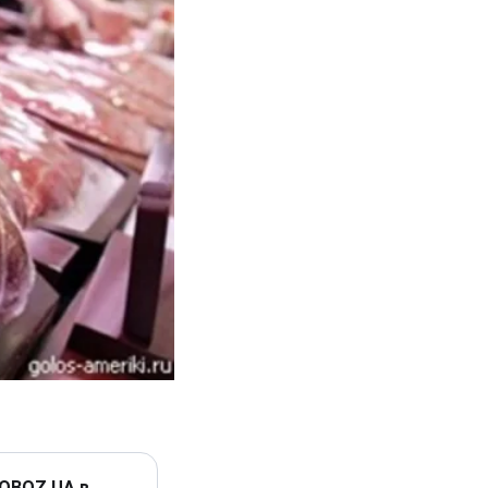
 OBOZ.UA в