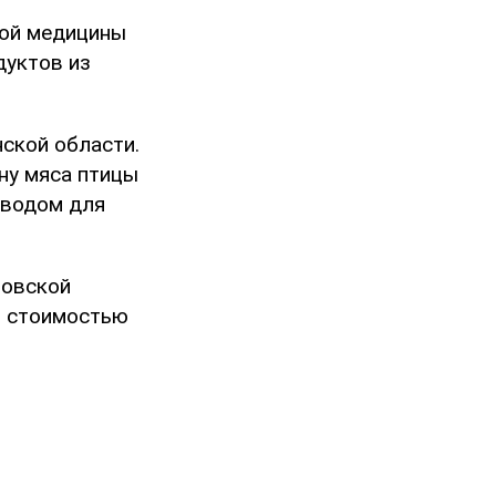
ной медицины
дуктов из
ской области.
ну мяса птицы
Поводом для
вовской
ы стоимостью