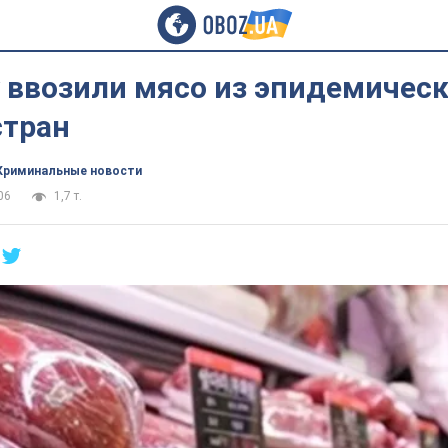
 ввозили мясо из эпидемичес
стран
Криминальные новости
06
1,7 т.