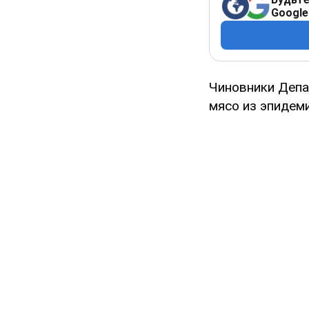
Google
Чиновники Депа
мясо из эпидем