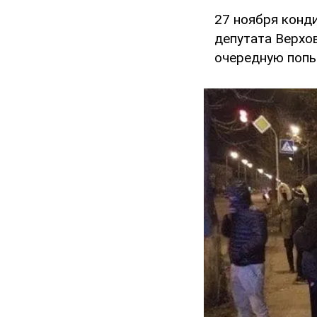
27 ноября конд
депутата Верхо
очередную поп