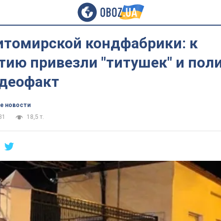
итомирской кондфабрики: к
тию привезли "титушек" и пол
идеофакт
е новости
31
18,5 т.