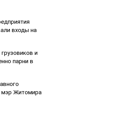
предприятия
вали входы на
 грузовиков и
енно парни в
лавного
и мэр Житомира