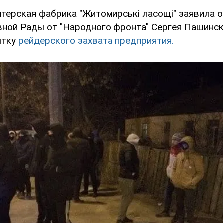
итерская фабрика "Житомирські ласощі" заявила 
вной Рады от "Народного фронта" Сергея Пашинс
ытку
рейдерского захвата предприятия.