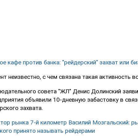
ое кафе против банка: "рейдерский" захват или б
т неизвестно, с чем связана такая активность в
людательного совета "ЖЛ" Денис Долинский заяви
дприятия объявили 10-дневную забастовку в свя
рского захвата.
тор рынка 7-й километр Василий Мозгальский: р
 кого принято называть рейдерами