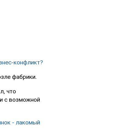
изнес-конфликт?
озле фабрики.
л, что
зи с возможной
ынок - лакомый