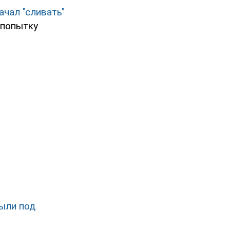
ачал "сливать"
 попытку
ыли под