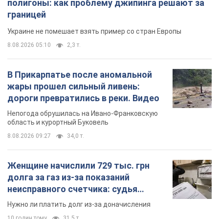
дороги превратились в реки. Видео
Непогода обрушилась на Ивано-Франковскую
область и курортный Буковель
8.08.2026 09:27
34,0 т.
Женщине начислили 729 тыс. грн
долга за газ из-за показаний
неисправного счетчика: судья
вынес неожиданное решение
Нужно ли платить долг из-за доначисления
10 годин тому
31,5 т.