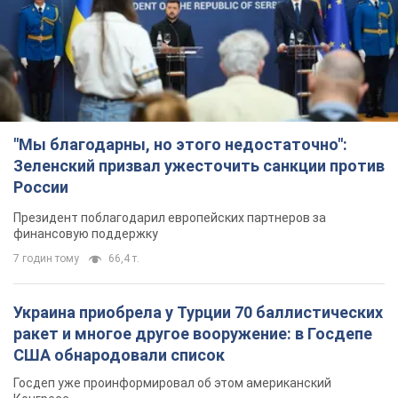
России
Президент поблагодарил европейских партнеров за
финансовую поддержку
7 годин тому
66,4 т.
Украина приобрела у Турции 70 баллистических
ракет и многое другое вооружение: в Госдепе
США обнародовали список
Госдеп уже проинформировал об этом американский
Конгресс
4 години тому
9,8 т.
"Нас услышали лишь одним ухом": в городах
Украины уже 24-й день подряд проходят
митинги в поддержку Федорова. Фото и видео
Антиправительственные выступления с требованием
вернуть Федорова продолжаются до сих пор