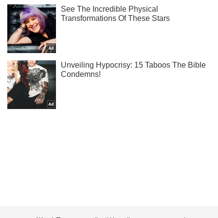
Жми! Подписывайся! Читай только лучшее!
Подписаться
Подписаться
Криминальные новости
СБУ перехватила машину...
Важное