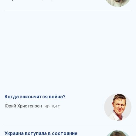
Когда закончится война?
Юрий Христензен
8,4 т.
Украина вступила в состояние
экономического кризиса. Есть ли свет
в конце туннеля?
Вадим Денисенко
7,0 т.
Чей будет Крым, тот и победит (NSJ), а
украинских футбольных чиновников
могут назвать убийцами