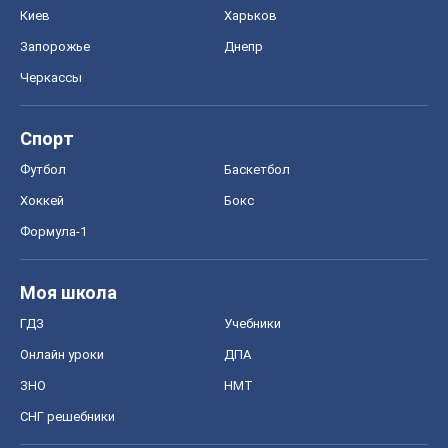
Хоккей
Бокс
Формула-1
Моя школа
ГДЗ
Учебники
Онлайн уроки
ДПА
ЗНО
НМТ
СНГ решебники
Авто
Тест Драйв
Электромобили
Акции
Сервис
Food Oboz
Рецепты
Напитки