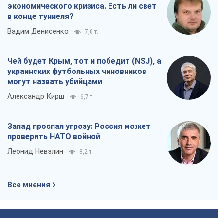
Александр Кирш
6,7 т.
Запад проспал угрозу: Россия может
проверить НАТО войной
Леонид Невзлин
8,2 т.
Все мнения
О компании
Команда
Правовая информация
Политика
конфиденциальности
Реклама на сайте
Документы
Редакционная политика
Журналисты OBOZ.UA на месте