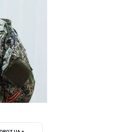
 OBOZ.UA в