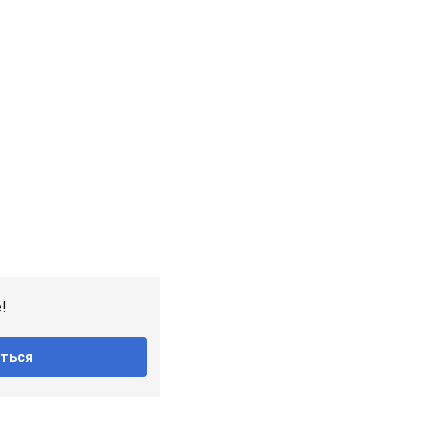
!
ться