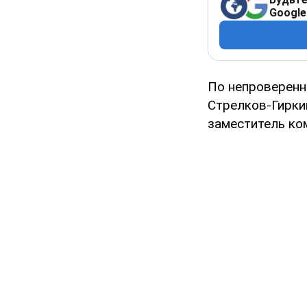
Google
По непроверенн
Стрелков-Гиркин
заместитель ко