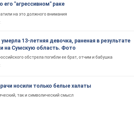
о его "агрессивном" раке
ратили на это должного внимания
.
: умерла 13-летняя девочка, раненая в результате
ки на Сумскую область. Фото
российского обстрела погибли ее брат, отчим и бабушка
.
врачи носили только белые халаты
ический, так и символический смысл