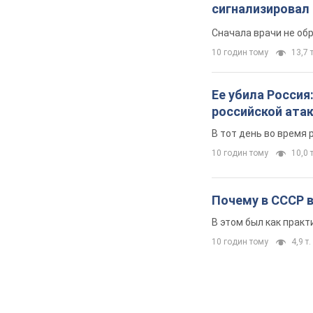
сигнализировал 
Сначала врачи не об
10 годин тому
13,7 т
Ее убила Россия
российской ата
В тот день во время 
10 годин тому
10,0 т
Почему в СССР 
В этом был как практ
10 годин тому
4,9 т.