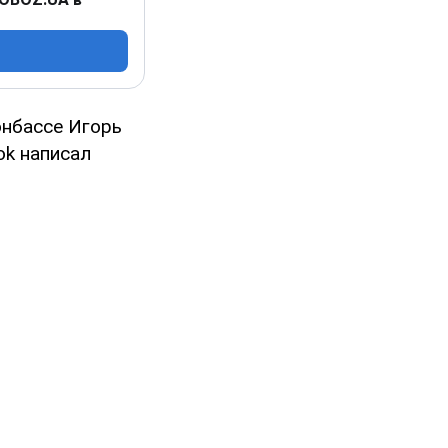
онбассе Игорь
ok написал