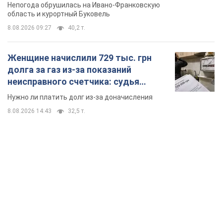
Непогода обрушилась на Ивано-Франковскую
область и курортный Буковель
8.08.2026 09:27
40,2 т.
Женщине начислили 729 тыс. грн
долга за газ из-за показаний
неисправного счетчика: судья
вынес неожиданное решение
Нужно ли платить долг из-за доначисления
8.08.2026 14:43
32,5 т.