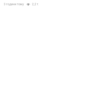
3 години тому
2,2 т.