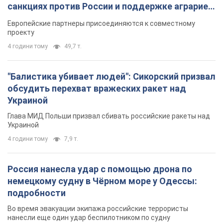
санкциях против России и поддержке аграриев.
Видео
Европейские партнеры присоединяются к совместному
проекту
4 години тому
49,7 т.
"Балистика убивает людей": Сикорский призвал
обсудить перехват вражеских ракет над
Украиной
Глава МИД Польши призвал сбивать российские ракеты над
Украиной
4 години тому
7,9 т.
Россия нанесла удар с помощью дрона по
немецкому судну в Чёрном море у Одессы:
подробности
Во время эвакуации экипажа российские террористы
нанесли еще один удар беспилотником по судну