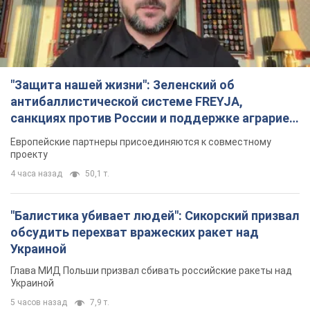
Европейские партнеры присоединяются к совместному
проекту
4 часа назад
50,1 т.
"Балистика убивает людей": Сикорский призвал
обсудить перехват вражеских ракет над
Украиной
Глава МИД Польши призвал сбивать российские ракеты над
Украиной
5 часов назад
7,9 т.
Россия нанесла удар с помощью дрона по
немецкому судну в Чёрном море у Одессы:
подробности
Во время эвакуации экипажа российские террористы
нанесли еще один удар беспилотником по судну
3 часа назад
2,3 т.