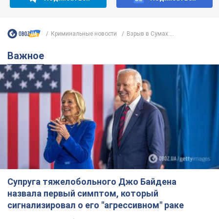
Супруга тяжелобольного Джо Байдена
назвала первый симптом, который
сигнализировал о его "агрессивном" раке
Сначала врачи не обратили на это должного внимания
12 часов назад
14,9 т.
Отпуск Леси Никитюк в Карпатах
обернулся скандалом: почему
ведущую несправедливо захейтили
Знаменитость вышла на прямую
коммуникацию в сети и расставила все точки