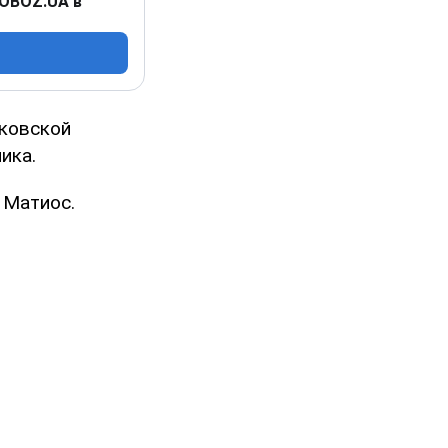
 OBOZ.UA в
ьковской
ика.
 Матиос.