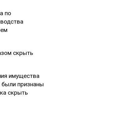
а по
зводства
ием
азом скрыть
ния имущества
в были признаны
тка скрыть