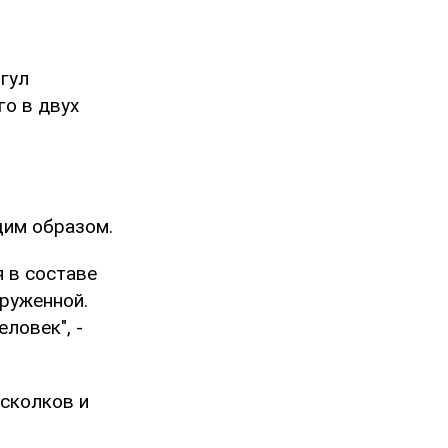
 гул
го в двух
щим образом.
 в составе
руженной.
ловек", -
сколков и