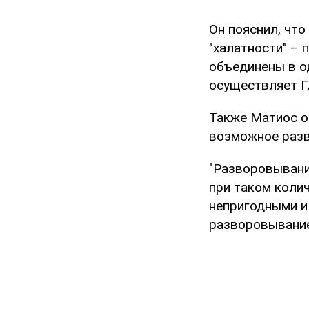
Он пояснил, что
"халатности" –
объединены в о
осуществляет Г
Также Матиос о
возможное разв
"Разворовывани
при таком коли
непригодными и
разворовывание,