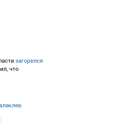
бласти
загорелся
ил, что
Балаклее
.