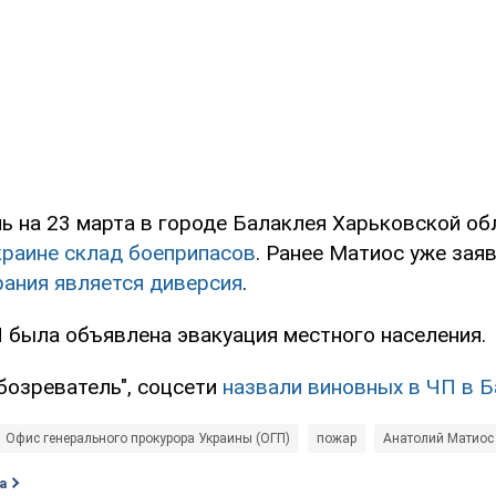
чь на 23 марта в городе Балаклея Харьковской о
краине склад боеприпасов
. Ранее Матиос уже заяв
рания является диверсия
.
П была объявлена эвакуация местного населения.
бозреватель", соцсети
назвали виновных в ЧП в 
Офис генерального прокурора Украины (ОГП)
пожар
Анатолий Матиос
а