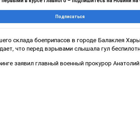
 первыми в курсе главного – подпишитесь на Новини на
Подписаться
шего склада боеприпасов в городе Балаклея Хар
дает, что перед взрывами слышала гул беспилотн
финге заявил главный военный прокурор Анатолий