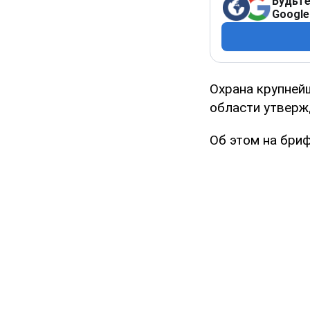
Будьте
Google
Охрана крупней
области утверж
Об этом на бри