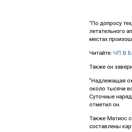
"По допросу тех
летательного ап
местах произошл
Читайте:
ЧП В Б
Также он завер
"Надлежащая ох
около тысячи в
Суточные наряды
отметил он.
Также Матиос с
составлены кар