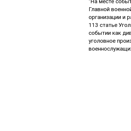
"На месте собы
Главной военно
организации и 
113 статье Угол
событии как див
уголовное произ
военнослужащих,