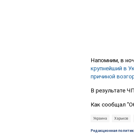
Напомним, в но
крупнейший в У
причиной возго
В результате Ч
Как сообщал "О
Украина
Харьков
Редакционная политик