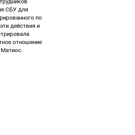
отрудников
ия СБУ для
трированного по
эти действия и
истрировала
атное отношение
 Матиос.