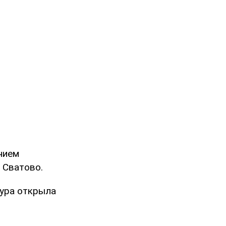
нием
 Сватово.
тура открыла