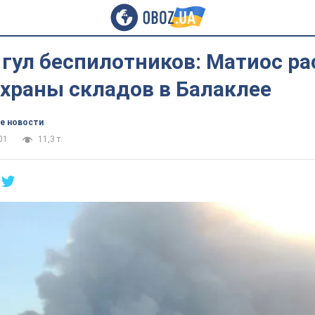
ул беспилотников: Матиос ра
храны складов в Балаклее
е новости
01
11,3 т.