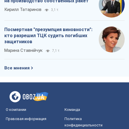
на производство собственных ракет
Кирилл Татаринов
3,1 т.
Посмертная "презумпция виновности":
кто разрешил ТЦК судить погибших
защитников
Марина Ставнійчук
7,1 т.
Все мнения
О компании
Команда
Правовая информация
Политика
конфиденциальности