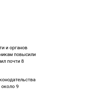
ти и органов
тникам повысили
ил почти 8
аконодательства
 около 9