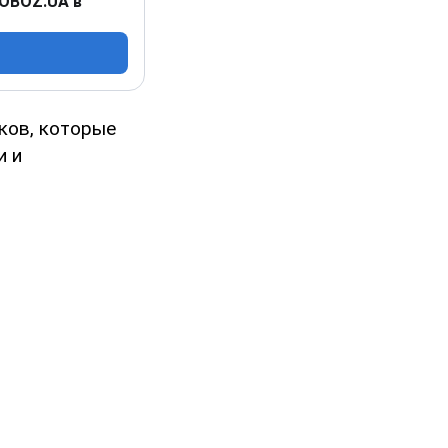
 OBOZ.UA в
ков, которые
и и