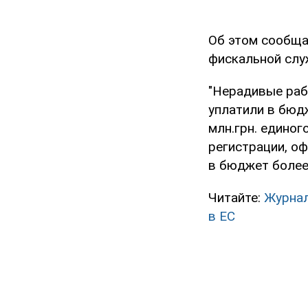
Об этом сообща
фискальной слу
"Нерадивые раб
уплатили в бюдж
млн.грн. единог
регистрации, о
в бюджет более 
Читайте:
Журнал
в ЕС