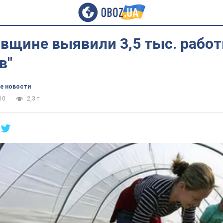
вщине выявили 3,5 тыс. работ
в"
е новости
10
2,3 т.