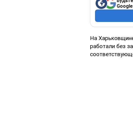
Будьте
Google
На Харьковщине
работали без з
соответствующе