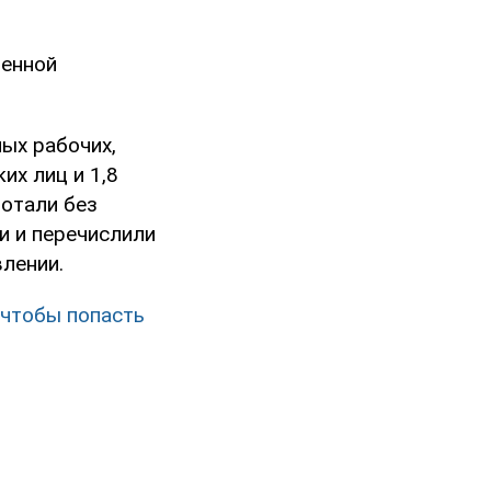
венной
ых рабочих,
их лиц и 1,8
ботали без
и и перечислили
влении.
 чтобы попасть