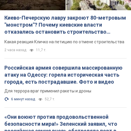
Киево-Печерскую лавру закроют 80-метровым
"монстром"? Почему киевские власти
отказались остановить строительство
небоскреба "московского верующего"
Какая реакция Кличко на петицию по отмене строительства
2 часа назад
11,7 т.
Российская армия совершила массированную
атаку на Одессу: горела историческая часть
города, есть пострадавшие. Фото и видео
Для террора враг применил ракеты и дроны
6 минут назад
52,7 т.
«Они воюют против продовольственной
безопасности мира!» Зеленский заявил, что
российская армия вновь обстреляла порт в