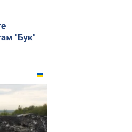
ге
ам "Бук"