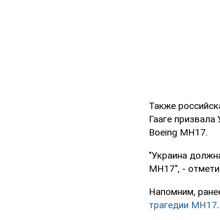
Также российск
Гааге призвала
Boeing МН17.
"Украина должн
МН17", - отмет
Напомним, ранее
трагедии MH17
.