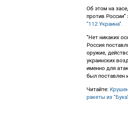
Об этом на зас
против России"
"112 Украина".
"Нет никаких ос
Россия поставля
оружие, действ
украинских возд
именно для атак
был поставлен и
Читайте:
Крушен
ракеты из "Бука