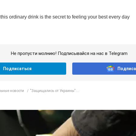
Не пропусти молнию! Подписывайся на нас в Telegram
Подписаться
Подписа
ьные новости
"Защищались от Украины":...