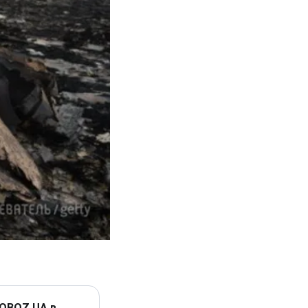
 OBOZ.UA в