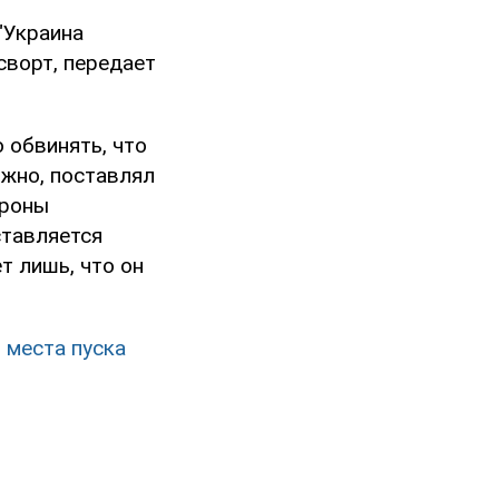
"Украина
ворт, передает
 обвинять, что
ожно, поставлял
ороны
ставляется
т лишь, что он
 места пуска