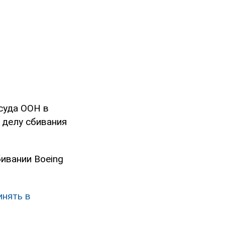
суда ООН в
 делу сбивания
ивании Boeing
инять в