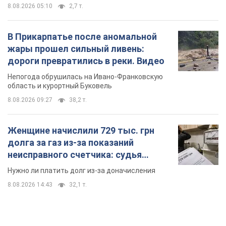
8.08.2026 05:10
2,7 т.
В Прикарпатье после аномальной
жары прошел сильный ливень:
дороги превратились в реки. Видео
Непогода обрушилась на Ивано-Франковскую
область и курортный Буковель
8.08.2026 09:27
38,2 т.
Женщине начислили 729 тыс. грн
долга за газ из-за показаний
неисправного счетчика: судья
вынес неожиданное решение
Нужно ли платить долг из-за доначисления
8.08.2026 14:43
32,1 т.