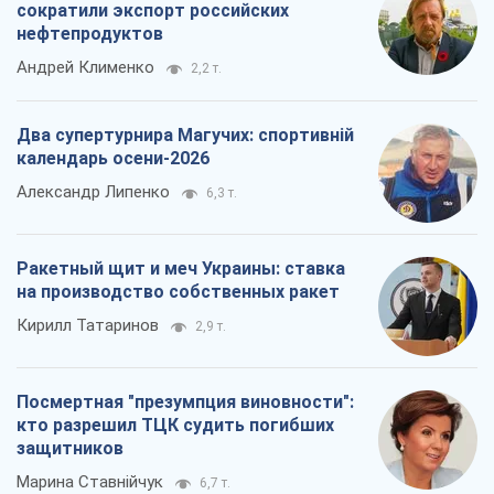
сократили экспорт российских
нефтепродуктов
Андрей Клименко
2,2 т.
Два супертурнира Магучих: спортивній
календарь осени-2026
Александр Липенко
6,3 т.
Ракетный щит и меч Украины: ставка
на производство собственных ракет
Кирилл Татаринов
2,9 т.
Посмертная "презумпция виновности":
кто разрешил ТЦК судить погибших
защитников
Марина Ставнійчук
6,7 т.