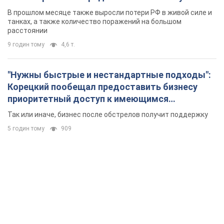
В прошлом месяце также выросли потери РФ в живой силе и
танках, а также количество поражений на большом
расстоянии
9 годин тому
4,6 т.
"Нужны быстрые и нестандартные подходы":
Корецкий пообещал предоставить бизнесу
приоритетный доступ к имеющимся
складским помещениям
Так или иначе, бизнес после обстрелов получит поддержку
5 годин тому
909