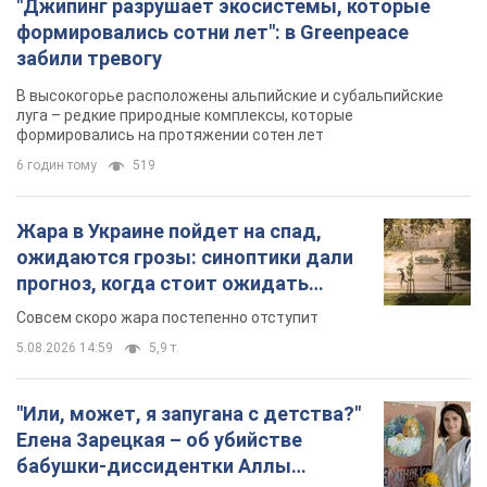
"Джипинг разрушает экосистемы, которые
формировались сотни лет": в Greenpeace
забили тревогу
В высокогорье расположены альпийские и субальпийские
луга – редкие природные комплексы, которые
формировались на протяжении сотен лет
6 годин тому
519
Жара в Украине пойдет на спад,
ожидаются грозы: синоптики дали
прогноз, когда стоит ожидать
изменения погоды
Совсем скоро жара постепенно отступит
5.08.2026 14:59
5,9 т.
"Или, может, я запугана с детства?"
Елена Зарецкая – об убийстве
бабушки-диссидентки Аллы