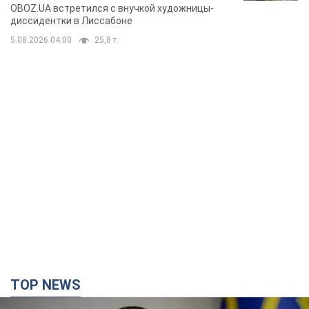
Горской, критике сына Стуса и
OBOZ.UA встретился с внучкой художницы-
бегстве в Португалию с пятью
диссидентки в Лиссабоне
детьми
5.08.2026 04:00
25,8 т.
TOP NEWS