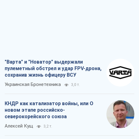
"Варта" и "Новатор" выдержали
пулеметный обстрел и удар FPV-дрона,
сохранив жизнь офицеру ВСУ
Украинская Бронетехника
3,0 т.
КНДР как катализатор войны, или О
новом этапе российско-
северокорейского союза
Алексей Кущ
3,2 т.
Выход в элиту ЧМ и триумф "Сокола":
что происходит в украинском хоккее
Александр Липенко
1,1 т.
Что ожидает украинцев в 2026-2028
годах? Основные выводы из новых
прогнозов от НБУ