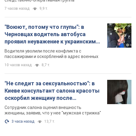
10 часов назад
8,7 т.
"Не следит за сексуальностью": в
Киеве консультант салона красоты
оскорбил женщину после
химиотерапии, разгорелся скандал.
Сотрудник салона оценил внешность
Фото
женщины, заявив, что у нее "мужская стрижка"
3 часа назад
13,7 т.