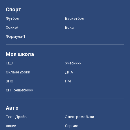
ГДЗ
Учебники
Онлайн уроки
ДПА
ЗНО
НМТ
СНГ решебники
Авто
Тест Драйв
Электромобили
Акции
Сервис
Food Oboz
Рецепты
Напитки
Диеты
Экономика