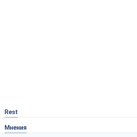
Rest
Мнения
Россия теряет ресурсы вне плана: кто
на самом деле диктует темп войны
Сергей Мисюра
8,7 т.
"Мы уже переживали и худшее":
Украине не стоит поддаваться
отчаянию из-за ракетного террора