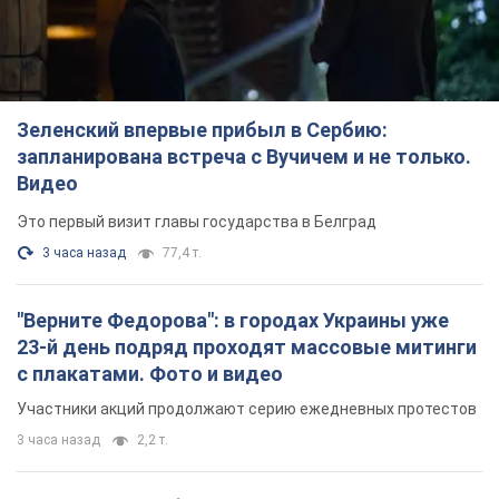
Это первый визит главы государства в Белград
3 часа назад
77,4 т.
"Верните Федорова": в городах Украины уже
23-й день подряд проходят массовые митинги
с плакатами. Фото и видео
Участники акций продолжают серию ежедневных протестов
3 часа назад
2,2 т.
Сенат США одобрил законопроект Грэма о
санкциях против России: что дальше
Документ предусматривает новые экономические
ограничения
3 часа назад
4,6 т.