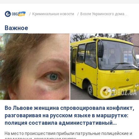
Во Львове женщина спровоцировала конфликт,
разговаривая на русском языке в маршрутке:
полиция составила административный
протокол. Видео
На место происшествия прибыли патрульные полицейские и
следственно-оперативная группа
7 часов назад
9,9 т.
"Воюют, потому что глупы": в
Черновцах водитель автобуса
проявил неуважение к украинским
военным и поплатился за это.
Водителя уволили после конфликта с
Видео
пассажирами и оскорблений в адрес военных