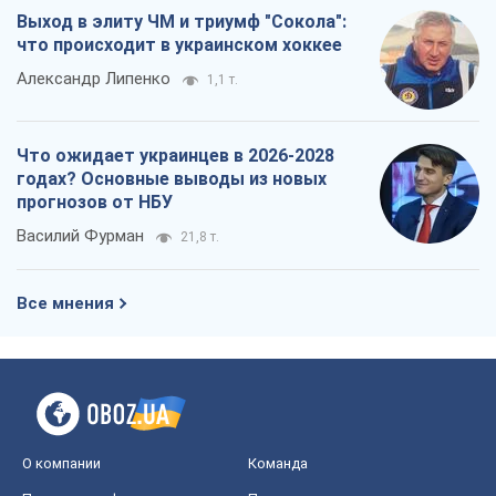
Василий Фурман
21,8 т.
Все мнения
О компании
Команда
Правовая информация
Политика
конфиденциальности
Реклама на сайте
Документы
Редакционная политика
Журналисты OBOZ.UA на месте
событий
OBOZ.UA
Политика