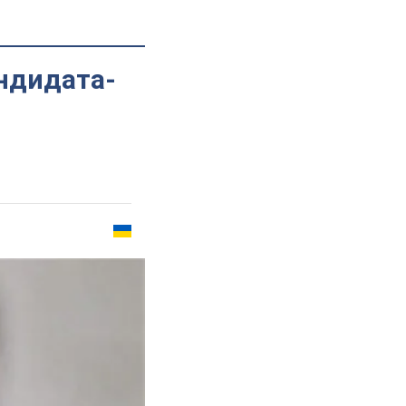
ндидата-