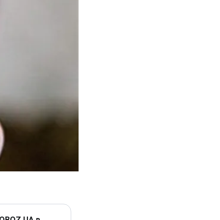
 OBOZ.UA в