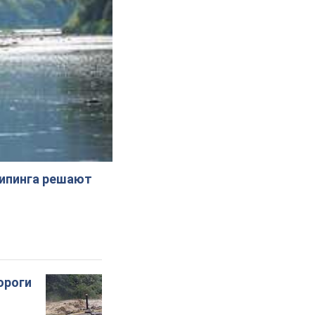
жипинга решают
ороги