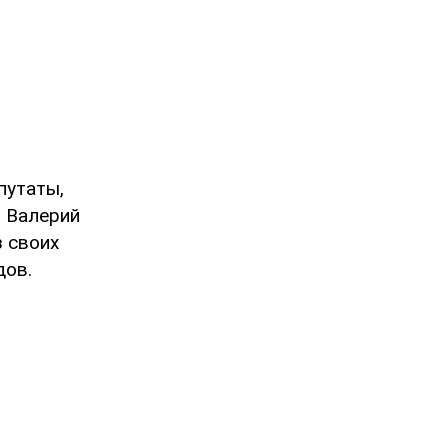
путаты,
я Валерий
 своих
дов.