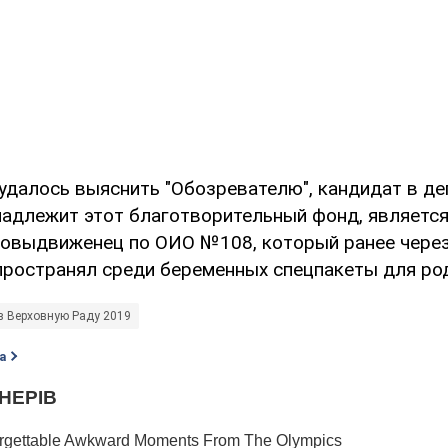
удалось выяснить "Обозревателю", кандидат в де
надлежит этот благотворительный фонд, являетс
овыдвиженец по ОИО №108, который ранее через
пространял среди беременных спецпакеты для ро
в Верховную Раду 2019
а