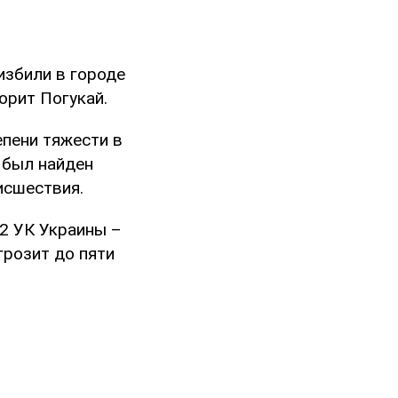
избили в городе
ворит Погукай.
пени тяжести в
 был найден
исшествия.
 2 УК Украины –
грозит до пяти