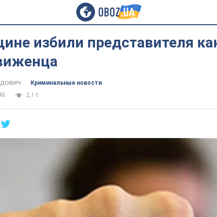
щине избили представителя ка
виженца
идович
Криминальные новости
45
2,1 т.