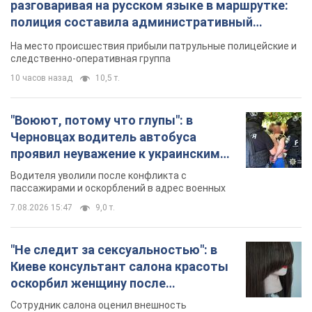
разговаривая на русском языке в маршрутке:
полиция составила административный
протокол. Видео
На место происшествия прибыли патрульные полицейские и
следственно-оперативная группа
10 часов назад
10,5 т.
"Воюют, потому что глупы": в
Черновцах водитель автобуса
проявил неуважение к украинским
военным и поплатился за это.
Водителя уволили после конфликта с
Видео
пассажирами и оскорблений в адрес военных
7.08.2026 15:47
9,0 т.
"Не следит за сексуальностью": в
Киеве консультант салона красоты
оскорбил женщину после
химиотерапии, разгорелся скандал.
Сотрудник салона оценил внешность