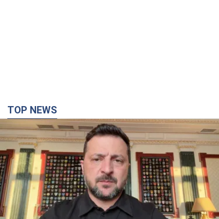
"Защита нашей жизни": Зеленский об
антибаллистической системе FREYJA,
санкциях против России и поддержке аграриев.
Видео
Европейские партнеры присоединяются к совместному
проекту
6.08.2026 20:20
88,8 т.
С 1 сентября украинским учителям повысят
зарплаты: Корецкий раскрыл подробности