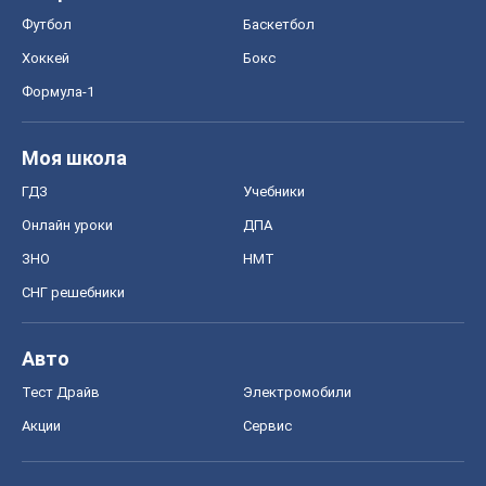
Авто
Тест Драйв
Электромобили
Акции
Сервис
Food Oboz
Рецепты
Напитки
Диеты
Экономика
Рынки и компании
Mакроэкономика
MedOboz
Новости медицины
MAMACLUB