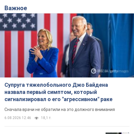
Супруга тяжелобольного Джо Байдена
назвала первый симптом, который
сигнализировал о его "агрессивном" раке
Сначала врачи не обратили на это должного внимания
6.08.2026 12:46
18,1 т.
Отпуск Леси Никитюк в Карпатах
обернулся скандалом: почему
ведущую несправедливо захейтили
Знаменитость вышла на прямую
коммуникацию в сети и расставила все точки
над "i"
6.08.2026 17:32
14,7 т.
"Динамо" с победы стартовало в
квалификации Лиги конференций.
Видео