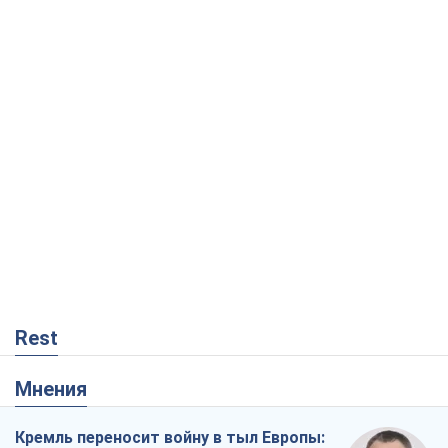
Rest
Мнения
Кремль переносит войну в тыл Европы:
под угрозой критическая логистика
Виктор Ягун
11,3 т.
На чьей стороне истории выступает
Дональд Трамп?
Виктор Каспрук
9,5 т.
О запланированной вырубке более 600
деревьев и теплотрассе: что
происходит на Теремках в Киеве