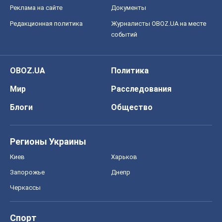
Регионы Украины
Киев
Харьков
Запорожье
Днепр
Черкассы
Спорт
Футбол
Баскетбол
Хоккей
Бокс
Формула-1
Моя школа
ГДЗ
Учебники
Онлайн уроки
ДПА
ЗНО
НМТ
СНГ решебники