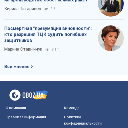
О компании
Команда
Правовая информация
Политика
конфиденциальности
Реклама на сайте
Документы
Редакционная политика
Журналисты OBOZ.UA на месте
событий
OBOZ.UA
Политика
Мир
Расследования
Блоги
Общество