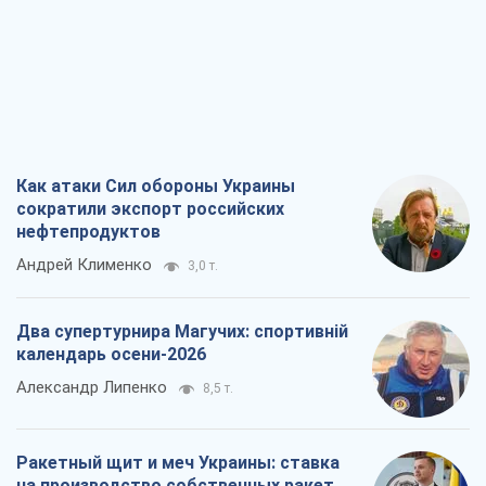
Два супертурнира Магучих: спортивній
календарь осени-2026
Александр Липенко
8,5 т.
Ракетный щит и меч Украины: ставка
на производство собственных ракет
Кирилл Татаринов
3,6 т.
Посмертная "презумпция виновности":
кто разрешил ТЦК судить погибших
защитников
Марина Ставнійчук
8,1 т.
Все мнения