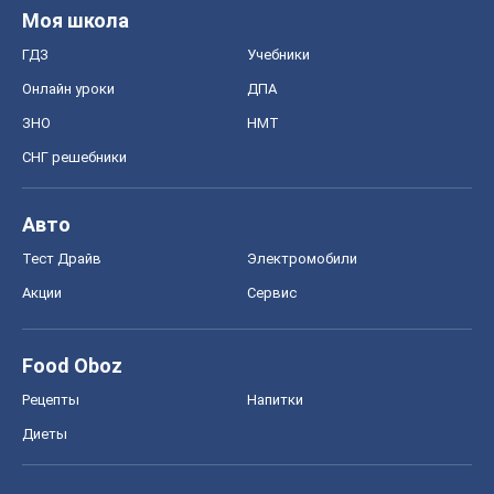
Акции
Сервис
Food Oboz
Рецепты
Напитки
Диеты
Экономика
Рынки и компании
Mакроэкономика
MedOboz
Новости медицины
MAMACLUB
Шоу
Афиша
Сплетни