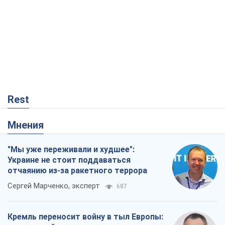
"Мы уже переживали и худшее":
Украине не стоит поддаваться
отчаянию из-за ракетного террора
Сергей Марченко, эксперт
687
Кремль переносит войну в тыл Европы:
под угрозой критическая логистика
Виктор Ягун
12,2 т.
Мэр Москвы внезапно захотел мира,
как становятся послом в США и новые
украинские топ-рейтинги
Александр Кирш
696