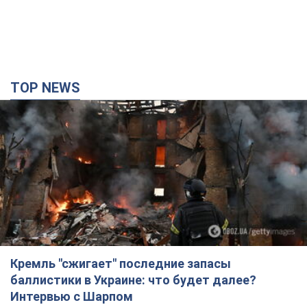
Кремль "сжигает" последние запасы
баллистики в Украине: что будет далее?
Интервью с Шарпом
В июле страна-агрессор установила "рекорд" по количеству
запущенных по Украине баллистических ракет
3 часа назад
39,5 т.
В Екатеринбурге атакован склад Wildberries:
есть попадания, поднялся дым. Фото и видео
Россиянам не помогла даже работа ПВО
3 часа назад
8,1 т.