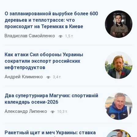
Два супертурнира Магучих: спортивній
календарь осени-2026
Александр Липенко
10,3 т.
Ракетный щит и меч Украины: ставка
на производство собственных ракет
Кирилл Татаринов
4,1 т.
Все мнения
О компании
Команда