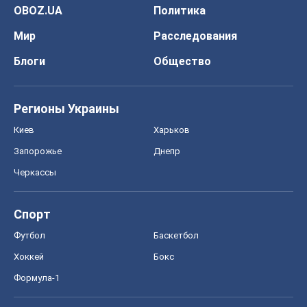
Спорт
Футбол
Баскетбол
Хоккей
Бокс
Формула-1
Моя школа
ГДЗ
Учебники
Онлайн уроки
ДПА
ЗНО
НМТ
СНГ решебники
Авто
Тест Драйв
Электромобили