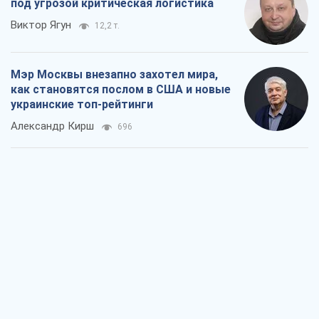
О запланированной вырубке более 600
деревьев и теплотрассе: что
происходит на Теремках в Киеве
Владислав Самойленко
1,5 т.
Как атаки Сил обороны Украины
сократили экспорт российских
нефтепродуктов
Андрей Клименко
3,4 т.