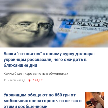
ближайшие дни
Каким будет курс валюты в обменниках
11 часов назад
149,8 т.
Украинцам обещают по 850 грн от
мобильных операторов: что не так с
этими сообщениями
Как не попасть в ловушку мошенников
6.08.2026 21:02
14,5 т.
Самый дорогой футболист
"Динамо" забил "Карабаху" уже на
10-й минуте матча. Видео
Поединок проходит в Польше
6.08.2026 20:48
6,2 т.