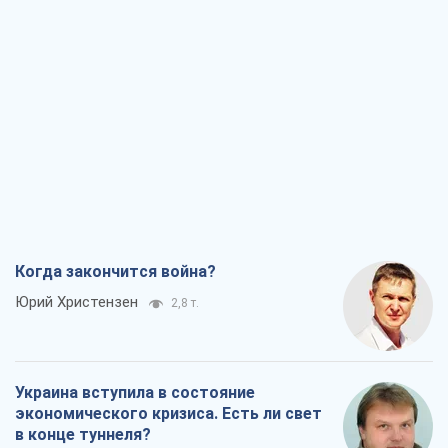
Украина вступила в состояние
экономического кризиса. Есть ли свет
в конце туннеля?
Вадим Денисенко
2,4 т.
Чей будет Крым, тот и победит (NSJ), а
украинских футбольных чиновников
могут назвать убийцами
Александр Кирш
3,3 т.
Запад проспал угрозу: Россия может
проверить НАТО войной
Леонид Невзлин
6,3 т.
Все мнения