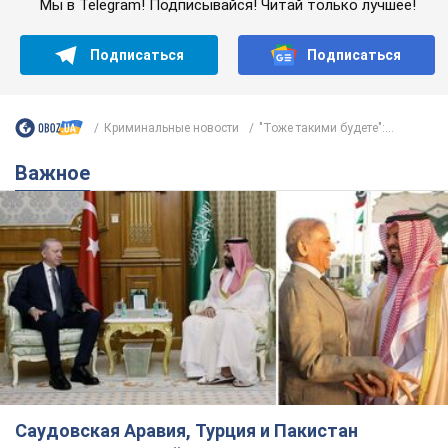
Саудовская Аравия, Турция и Пакистан
создали азиатский аналог НАТО: что известно
Договор предусматривает взаимную поддержку в случае
нападения на одно из государств
8.08.2026 00:22
4,6 т.
В Прикарпатье после аномальной
жары прошел сильный ливень:
дороги превратились в реки. Видео
Непогода обрушилась на Ивано-Франковскую
область и курортный Буковель
5 годин тому
9,6 т.
Хорватия унизила сборную России