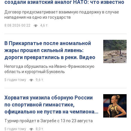
по спортивной гимнастике,
официально не пустив на чемпионат
Европы основных спортсменов
Турнир пройдет в Загребе с 13 по 23 августа
5 годин тому
8,0 т.