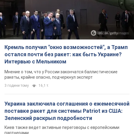
Украина заключила соглашения о ежемесячной
поставке ракет для системы Patriot из США:
Зеленский раскрыл подробности
Киев также ведет активные переговоры с европейскими
партнерами
29 хвилин тому
543
В Германии фиксировали дроны над базой, где
ремонтируют системы Patriot – Tagesschau
Служба охраны зафиксировала шесть пролетов БПЛА
3 години тому
2,8 т.