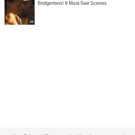
Мы в Telegram! Подписывайся! Читай только лучшее!
Подписаться
Подписаться
Криминальные новости
"Тоже такими будете":...
Важное