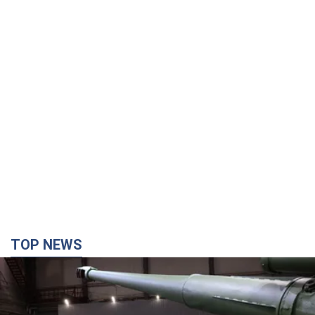
TOP NEWS
Кремль получил "окно возможностей", а Трамп
остался почти без ракет: как быть Украине?
Интервью с Мельником
Мнение о том, что у России закончатся баллистические
ракеты, крайне опасно, подчеркнул эксперт
3 години тому
16,1 т.