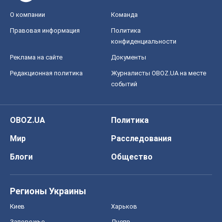
Регионы Украины
Киев
Харьков
Запорожье
Днепр
Черкассы
Спорт
Футбол
Баскетбол
Хоккей
Бокс
Формула-1
Моя школа
ГДЗ
Учебники
Онлайн уроки
ДПА
ЗНО
НМТ