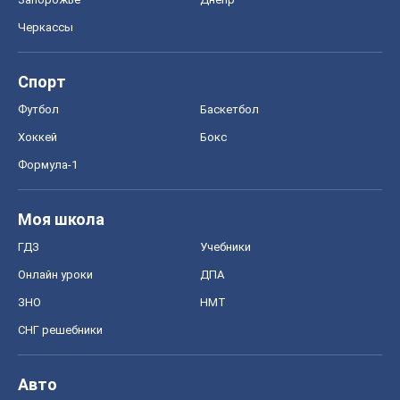
СНГ решебники
Авто
Тест Драйв
Электромобили
Акции
Сервис
Food Oboz
Рецепты
Напитки
Диеты
Экономика
Рынки и компании
Mакроэкономика
MedOboz