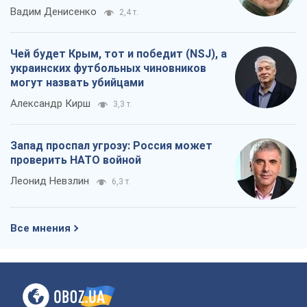
О компании
Команда
Правовая информация
Политика
конфиденциальности
Реклама на сайте
Документы
Редакционная политика
Журналисты OBOZ.UA на месте
событий
OBOZ.UA
Политика
Мир
Расследования
Блоги
Общество