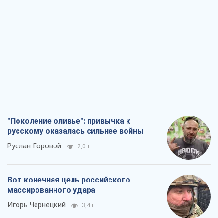
Руслан Горовой
2,0 т.
Вот конечная цель российского
массированного удара
Игорь Чернецкий
3,4 т.
От Wildberries к ВТБ: как один удар
может запустить цепную реакцию в
России
Братья Капрановы
2,9 т.
Налоговые проверки после 1 августа
2026 года: как горизонт контроля
сокращается с 6,5 до 3 лет
Виктория Карпова
4,2 т.