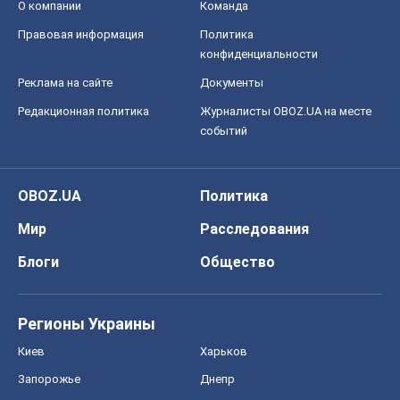
Блоги
Общество
Регионы Украины
Киев
Харьков
Запорожье
Днепр
Черкассы
Спорт
Футбол
Баскетбол
Хоккей
Бокс
Формула-1
Моя школа
ГДЗ
Учебники