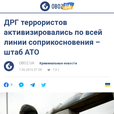
ДРГ террористов
активизировались по всей
линии соприкосновения –
штаб АТО
OBOZ.UA
Криминальные новости
7.06.2016 07:38
7,0 т.
0