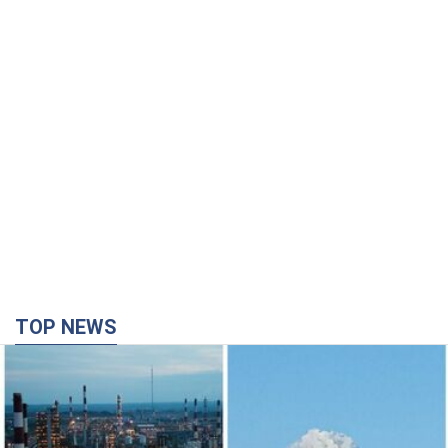
TOP NEWS
Силы обороны поразили НПЗ в Ярославле и в
Башкортостане: Зеленский раскрыл детали
операции. Фото и видео
В промзоне фиксирует несколько очагов пожара
2 часа назад
32,0 т.