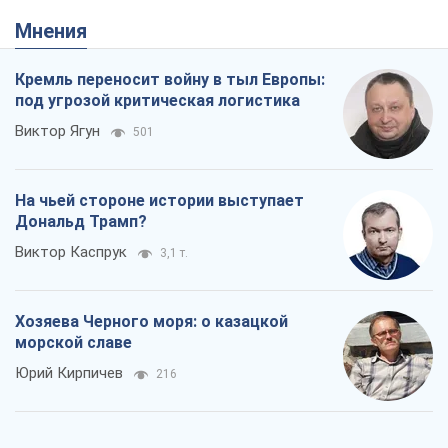
Хозяева Черного моря: о казацкой
морской славе
Юрий Кирпичев
216
"Поколение оливье": привычка к
русскому оказалась сильнее войны