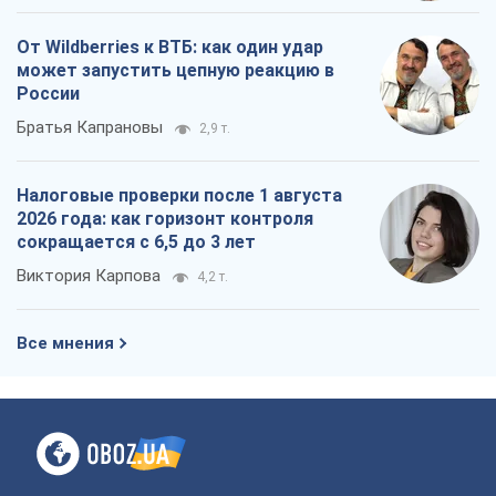
Все мнения
О компании
Команда
Правовая информация
Политика
конфиденциальности
Реклама на сайте
Документы
Редакционная политика
Журналисты OBOZ.UA на месте
событий
OBOZ.UA
Политика
Мир
Расследования