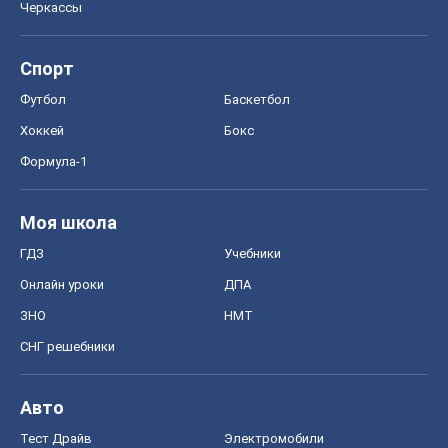
Онлайн уроки
ДПА
ЗНО
НМТ
СНГ решебники
Авто
Тест Драйв
Электромобили
Акции
Сервис
Food Oboz
Рецепты
Напитки
Диеты
Экономика
Рынки и компании
Mакроэкономика