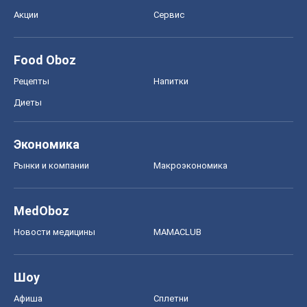
MedOboz
Новости медицины
MAMACLUB
Шоу
Афиша
Сплетни
Красота
Мода
Женский Журнал