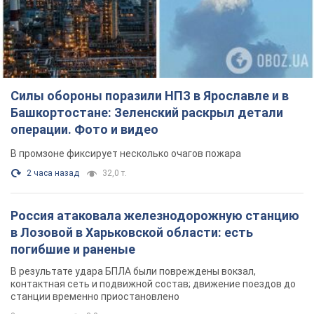
Россия атаковала железнодорожную станцию
в Лозовой в Харьковской области: есть
погибшие и раненые
В результате удара БПЛА были повреждены вокзал,
контактная сеть и подвижной состав; движение поездов до
станции временно приостановлено
3 часа назад
3,0 т.
ВАКС избрал меру пресечения экс-послу
Украины в США Стефанишиной: что известно о
деле
Суд не полностью удовлетворил ходатайство прокуратуры
2 часа назад
7,4 т.