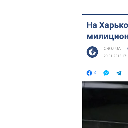
На Харьк
милицион
OBOZ.UA
29.01.2013 17:
0