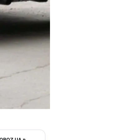
 OBOZ.UA в