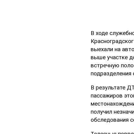
В ходе служебн
Красноградског
выехали на авт
выше участке д
встречную поло
подразделения 
В результате Д
пассажиров это
местонахождени
получил незнач
обследования со
Телесные повре