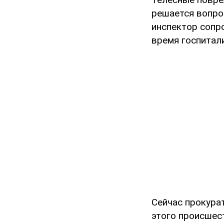
решается вопро
инспектор сопр
время госпитал
Сейчас прокура
этого происшест