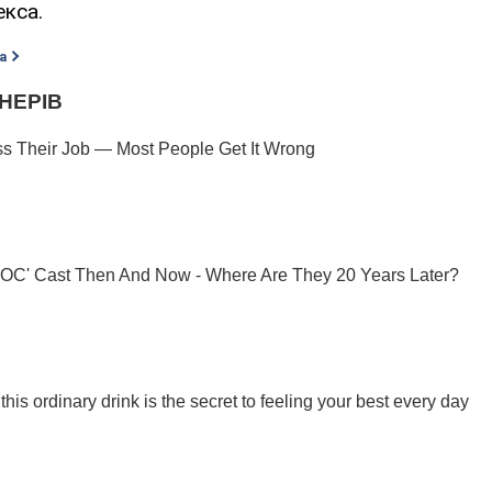
екса.
а