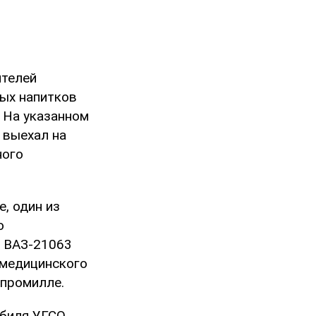
ителей
ных напитков
 На указанном
 выехал на
ного
, один из
о
я ВАЗ-21063
 медицинского
 промилле.
биля УГСО,