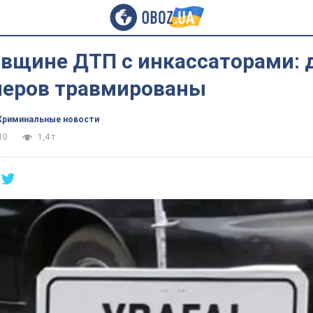
овщине ДТП с инкассаторами: 
еров травмированы
Криминальные новости
10
1,4 т.