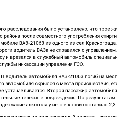
ого расследования было установлено, что трое ж
о района после совместного употребления спирт
омобиле ВАЗ-21063 из одного из сел Краснограда.
ороги водитель ВАЗа не справился с управлением,
су и врезался в служебный автомобиль специаль
службы инкассации управления ГСО.
ТП водитель автомобиля ВАЗ-21063 погиб на месте
го автомобиля скрылся с места происшествия, ег
е устанавливается. Второй пассажир автомобил
ительные телесные повреждения. По результатам
держание алкоголя у него в крови составило 2,3
ждения получил вольнонаемный водитель автомо