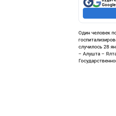
Google
Один человек по
госпитализиров
случилось 28 я
– Алушта – Ялт
Государственно