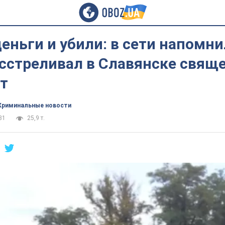
ньги и убили: в сети напомни
сстреливал в Славянске свящ
т
Криминальные новости
31
25,9 т.