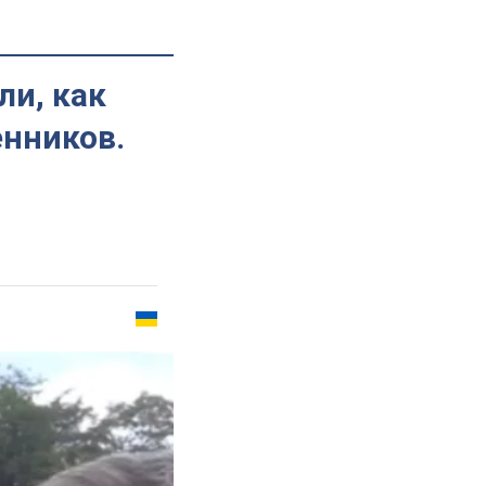
ли, как
енников.