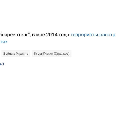
бозреватель", в мае 2014 года
террористы расстр
ске.
Война в Украине
Игорь Гиркин (Стрелков)
а