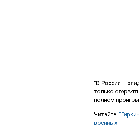
"В России – эпи
только стервятн
полном проигры
Читайте:
"Гирки
военных