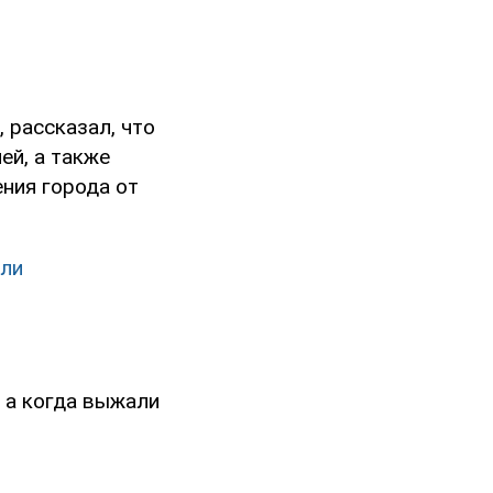
 рассказал, что
ей, а также
ния города от
гли
 а когда выжали