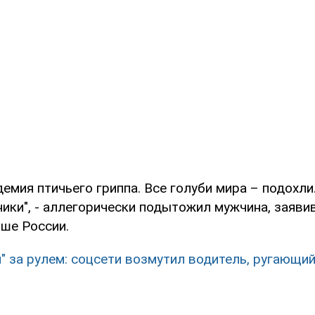
демия птичьего гриппа. Все голуби мира – подохли
ики", - аллегорически подытожил мужчина, заявив
ше России.
н" за рулем: соцсети возмутил водитель, ругающи