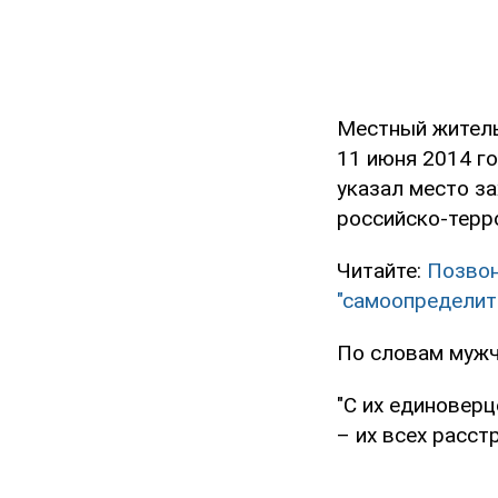
Местный житель
11 июня 2014 го
указал место з
российско-терр
Читайте:
Позвон
"самоопределит
По словам мужч
"С их единовер
– их всех расст