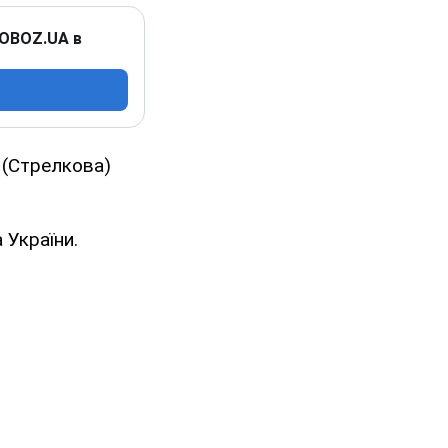
 OBOZ.UA в
 (Стрелкова)
 України.