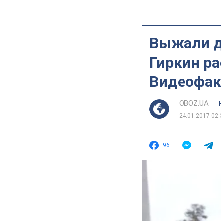
Выжали де
Гиркин ра
Видеофак
OBOZ.UA
24.01.2017 02:
96