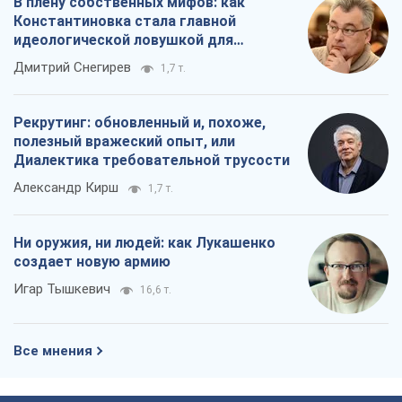
В плену собственных мифов: как
Константиновка стала главной
идеологической ловушкой для
российских оккупантов
Дмитрий Снегирев
1,7 т.
Рекрутинг: обновленный и, похоже,
полезный вражеский опыт, или
Диалектика требовательной трусости
Александр Кирш
1,7 т.
Ни оружия, ни людей: как Лукашенко
создает новую армию
Игар Тышкевич
16,6 т.
Все мнения