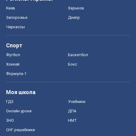
Киев
Харьков
Запорожье
Днепр
Черкассы
Спорт
Футбол
Баскетбол
Хоккей
Бокс
Формула-1
Моя школа
ГДЗ
Учебники
Онлайн уроки
ДПА
ЗНО
НМТ
СНГ решебники