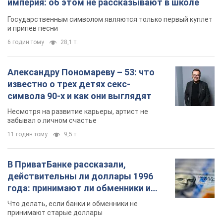
империя: об этом не рассказывают в школе
Государственным символом являются только первый куплет
и припев песни
6 годин тому
28,1 т.
Александру Пономареву – 53: что
известно о трех детях секс-
символа 90-х и как они выглядят
Несмотря на развитие карьеры, артист не
забывал о личном счастье
11 годин тому
9,5 т.
В ПриватБанке рассказали,
действительны ли доллары 1996
года: принимают ли обменники и
банки такие купюры
Что делать, если банки и обменники не
принимают старые доллары