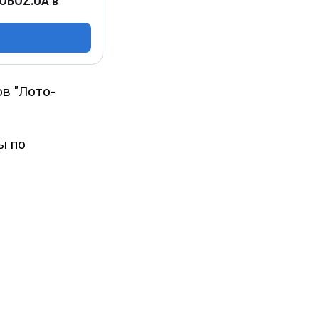
 OBOZ.UA в
в "Лото-
ы по