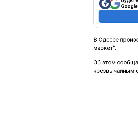
Будьте
Google
В Одессе произ
маркет".
Об этом сообща
чрезвычайным с