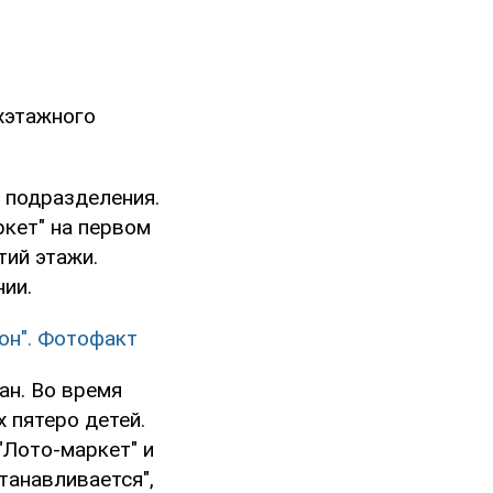
ехэтажного
 подразделения.
кет" на первом
тий этажи.
нии.
он". Фотофакт
ан. Во время
 пятеро детей.
"Лото-маркет" и
танавливается",