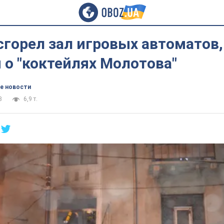
сгорел зал игровых автоматов
о "коктейлях Молотова"
е новости
3
6,9 т.