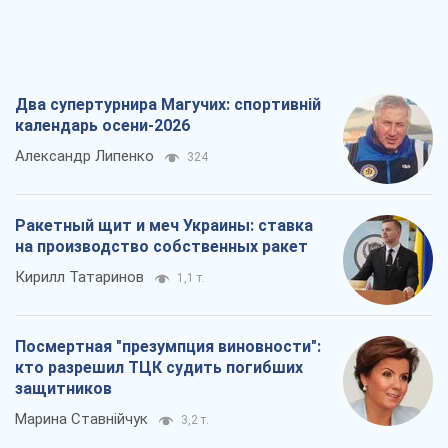
Два супертурнира Магучих: спортивній
календарь осени-2026
Александр Липенко
324
Ракетный щит и меч Украины: ставка
на производство собственных ракет
Кирилл Татаринов
1,1 т.
Посмертная "презумпция виновности":
кто разрешил ТЦК судить погибших
защитников
Марина Ставнійчук
3,2 т.