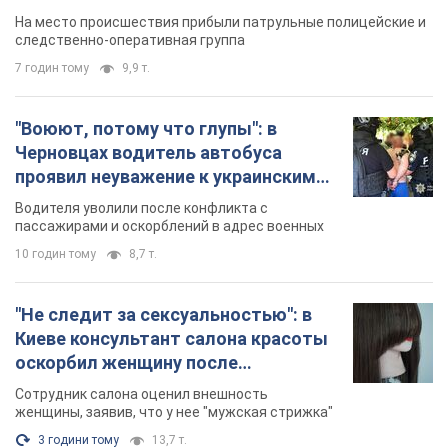
протокол. Видео
На место происшествия прибыли патрульные полицейские и
следственно-оперативная группа
7 годин тому
9,9 т.
"Воюют, потому что глупы": в
Черновцах водитель автобуса
проявил неуважение к украинским
военным и поплатился за это.
Водителя уволили после конфликта с
Видео
пассажирами и оскорблений в адрес военных
10 годин тому
8,7 т.
"Не следит за сексуальностью": в
Киеве консультант салона красоты
оскорбил женщину после
химиотерапии, разгорелся скандал.
Сотрудник салона оценил внешность
Фото
женщины, заявив, что у нее "мужская стрижка"
3 години тому
13,7 т.