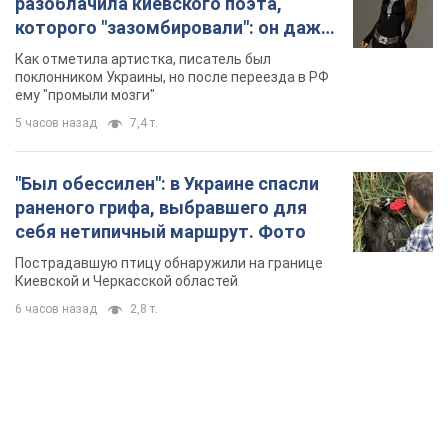
разоблачила киевского поэта,
которого "зазомбировали": он даже
русского не знал, а теперь хочет
Как отметила артистка, писатель был
геноцида украинцев
поклонником Украины, но после переезда в РФ
ему "промыли мозги"
5 часов назад
7,4 т.
"Был обессилен": в Украине спасли
раненого грифа, выбравшего для
себя нетипичный маршрут. Фото
Пострадавшую птицу обнаружили на границе
Киевской и Черкасской областей
6 часов назад
2,8 т.