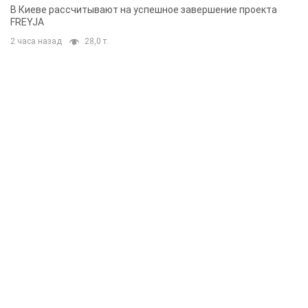
решения готовятся
В Киеве рассчитывают на успешное завершение проекта
FREYJA
2 часа назад
28,0 т.