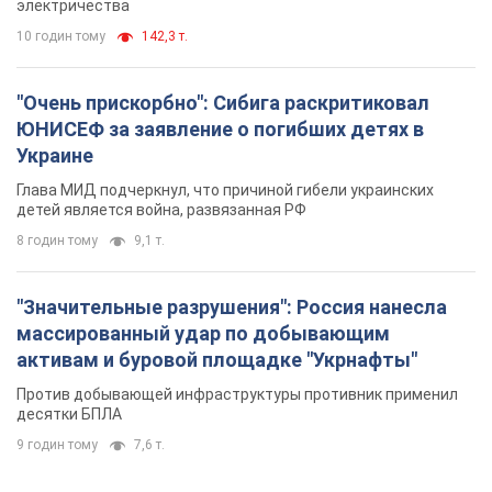
электричества
10 годин тому
142,3 т.
"Очень прискорбно": Сибига раскритиковал
ЮНИСЕФ за заявление о погибших детях в
Украине
Глава МИД подчеркнул, что причиной гибели украинских
детей является война, развязанная РФ
8 годин тому
9,1 т.
"Значительные разрушения": Россия нанесла
массированный удар по добывающим
активам и буровой площадке "Укрнафты"
Против добывающей инфраструктуры противник применил
десятки БПЛА
9 годин тому
7,6 т.