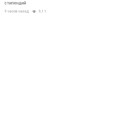
стипендий
9 часов назад
9,1 т.