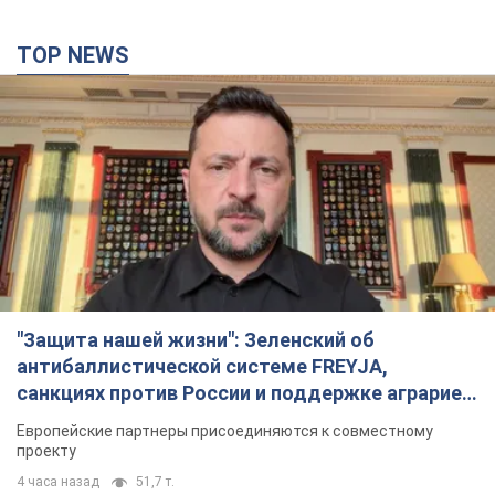
"Защита нашей жизни": Зеленский об
антибаллистической системе FREYJA,
санкциях против России и поддержке аграриев.
Видео
Европейские партнеры присоединяются к совместному
проекту
4 часа назад
51,7 т.
"Балистика убивает людей": Сикорский призвал
обсудить перехват вражеских ракет над
Украиной
Глава МИД Польши призвал сбивать российские ракеты над
Украиной
5 часов назад
8,0 т.