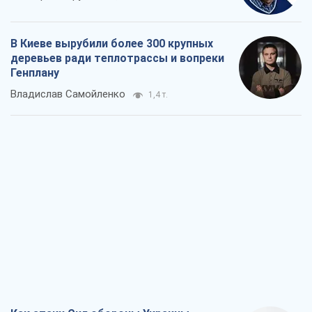
Как атаки Сил обороны Украины
сократили экспорт российских
нефтепродуктов
Андрей Клименко
2,0 т.
Два супертурнира Магучих: спортивній
календарь осени-2026
Александр Липенко
5,3 т.