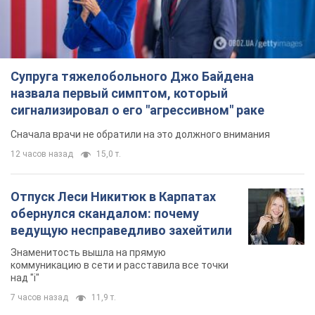
12 часов назад
15,0 т.
Отпуск Леси Никитюк в Карпатах
обернулся скандалом: почему
ведущую несправедливо захейтили
Знаменитость вышла на прямую
коммуникацию в сети и расставила все точки
над "i"
7 часов назад
11,9 т.
Не только из-за зарплаты: почему
украинцы не спешат соглашаться на
вакансии
Чего больше всего не хватает на рынке труда
9 часов назад
3,1 т.