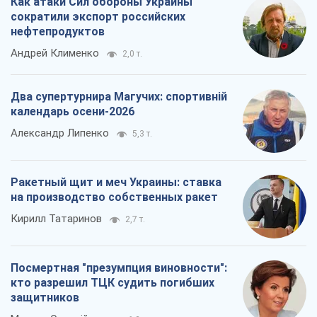
Ракетный щит и меч Украины: ставка
на производство собственных ракет
Кирилл Татаринов
2,7 т.
Посмертная "презумпция виновности":
кто разрешил ТЦК судить погибших
защитников
Марина Ставнійчук
6,2 т.
Все мнения