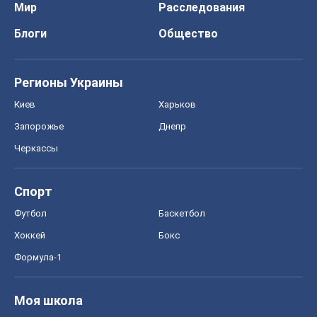
Черкассы
Спорт
Футбол
Баскетбол
Хоккей
Бокс
Формула-1
Моя школа
ГДЗ
Учебники
Онлайн уроки
ДПА
ЗНО
НМТ
СНГ решебники
Авто
Тест Драйв
Электромобили