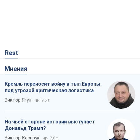
Мнения
Кремль переносит войну в тыл Европы:
под угрозой критическая логистика
Виктор Ягун
9,5 т.
На чьей стороне истории выступает
Дональд Трамп?
Виктор Каспрук
7,8 т.
В Киеве вырубили более 300 крупных
деревьев ради теплотрассы и вопреки
Генплану
Владислав Самойленко
1,4 т.