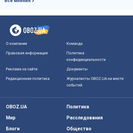
Редакционная политика
Журналисты OBOZ.UA на месте
событий
OBOZ.UA
Политика
Мир
Расследования
Блоги
Общество
Регионы Украины
Киев
Харьков
Запорожье
Днепр
Черкассы
Спорт
Футбол
Баскетбол