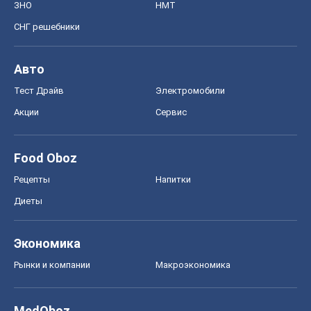
Диеты
Экономика
Рынки и компании
Mакроэкономика
MedOboz
Новости медицины
MAMACLUB
Шоу
Афиша
Сплетни
Красота
Мода
Женский Журнал