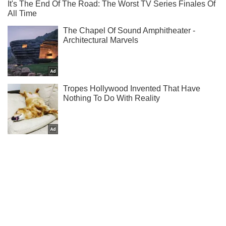
Не надоедаем! Только самое важное - подписывайся на
наш Telegram-канал
Подписаться
Подписаться
Криминальные новости
"Вы уроды": появилось...