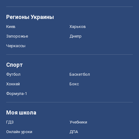
Хоккей
Бокс
Формула-1
Моя школа
ГДЗ
Учебники
Онлайн уроки
ДПА
ЗНО
НМТ
СНГ решебники
Авто
Тест Драйв
Электромобили
Акции
Сервис
Food Oboz
Рецепты
Напитки