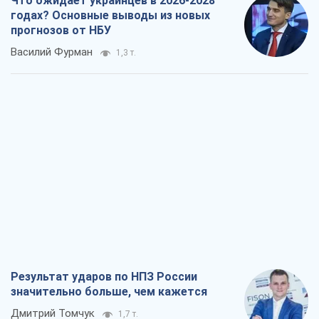
Результат ударов по НПЗ России
значительно больше, чем кажется
Дмитрий Томчук
1,7 т.
Не месть, а стратегия: Украина
заставляет Россию платить за войну
Виктор Андрусив
2,8 т.
Ответ на украинофобию – не
полонофобия, а сильное украинское
государство
Николай Княжицкий
2,0 т.