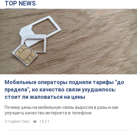
Мобильные операторы подняли тарифы "до
предела", но качество связи ухудшилось:
стоит ли жаловаться на цены
Почему цены на мобильную связь выросли в разы и как
улучшить качество интернета в телефоне
3 години тому
19,2 т.
В оккупированной Ялте прогремели мощные
взрывы: поднимается черный дым. Фото и
видео
Город, вероятно, подвергся атаке дронов
годину тому
2,4 т.
В Коблево в Николаевской области произошел
взрыв в море: погиб мужчина, есть
пострадавшие
Мужчина, вероятно, подорвался на морской мине