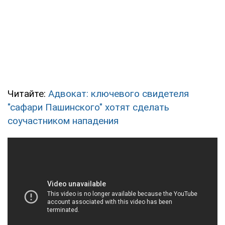
Читайте:
Адвокат: ключевого свидетеля
"сафари Пашинского" хотят сделать
соучастником нападения