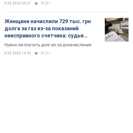
8.08.2026 09:27
37,0 т.
Женщине начислили 729 тыс. грн
долга за газ из-за показаний
неисправного счетчика: судья
вынес неожиданное решение
Нужно ли платить долг из-за доначисления
8.08.2026 14:43
31,9 т.