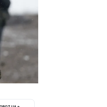
 OBOZ.UA в