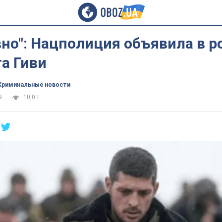
но": Нацполиция объявила в р
а Гиви
Криминальные новости
9
10,0 т.