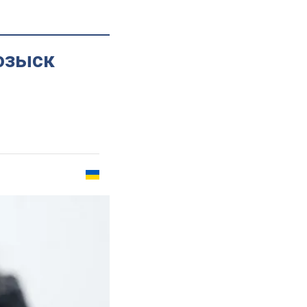
озыск