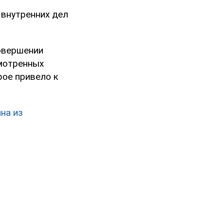
внутренних дел
совершении
смотренных
ое привело к
ина из