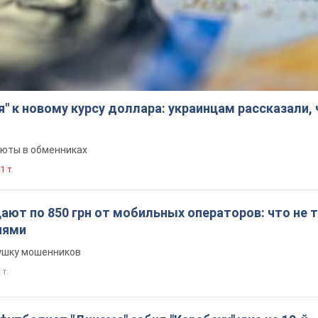
я" к новому курсу доллара: украинцам рассказали,
люты в обменниках
1 т.
ют по 850 грн от мобильных операторов: что не т
иями
вушку мошенников
 т.