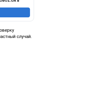
 OBOZ.UA в
оверку
частный случай.