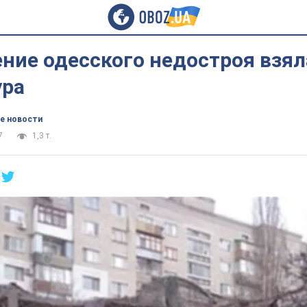
ние одесского недостроя взял
ура
е новости
7
1,3 т.