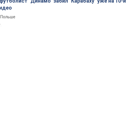
утболист "Динамо" забил "Карабаху" уже на 10-й
Видео
 Польше
т.