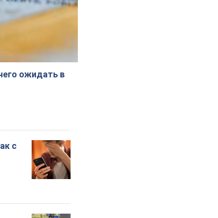
 чего ожидать в
ак с