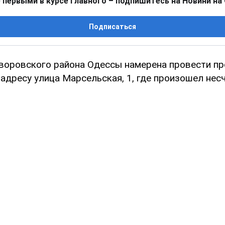
 первыми в курсе главного – подпишитесь на Новини на
Подписаться
воровского района Одессы намерена провести пр
адресу улица Марсельская, 1, где произошел нес