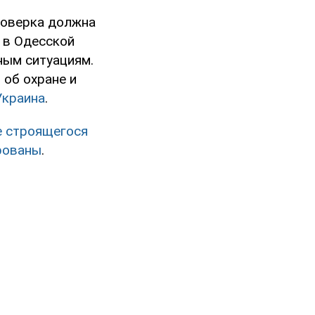
роверка должна
 в Одесской
ным ситуациям.
 об охране и
Украина
.
е строящегося
ированы
.