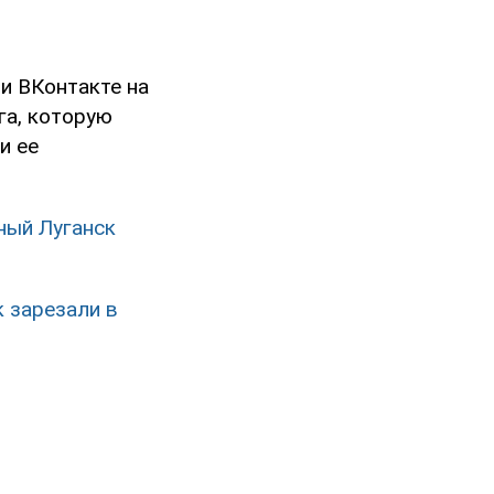
и ВКонтакте на
га, которую
и ее
ный Луганск
к зарезали в