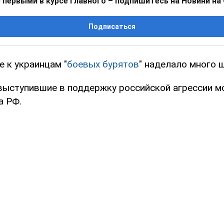
 первыми в курсе главного – подпишитесь на Новини на
Подписаться
 к украинцам "
боевых бурятов
" наделало много 
 выступившие в поддержку российской агрессии 
а РФ.