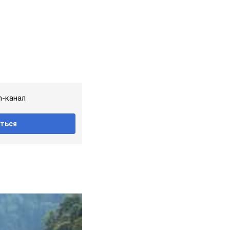
m-канал
ться