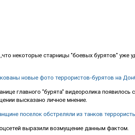
 ,что некоторые старницы "боевых бурятов" уже у
кованы новые фото террористов-бурятов на Дон
ранице главного "бурята" видеоролика появилось 
щении высказано личное мнение.
анщине поселок обстреляли из танков террористы
оцсетей выразили возмущение данным фактом.