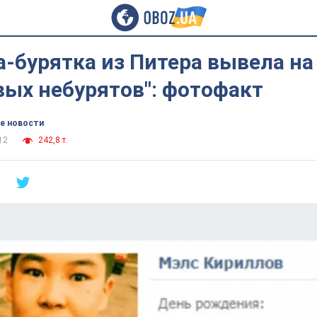
-бурятка из Питера вывела на
вых небурятов": фотофакт
е новости
12
242,8 т.