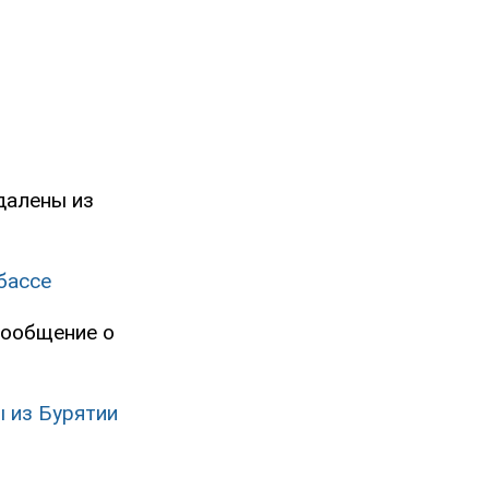
далены из
бассе
сообщение о
 из Бурятии