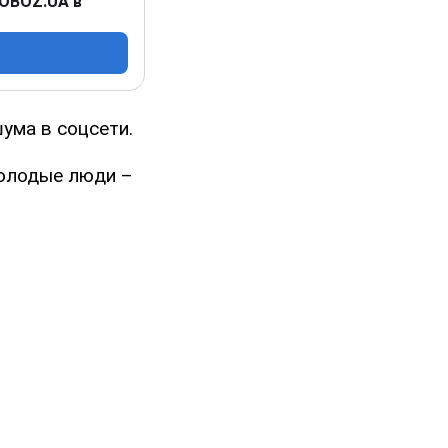
 OBOZ.UA в
шума в соцсети.
молодые люди –