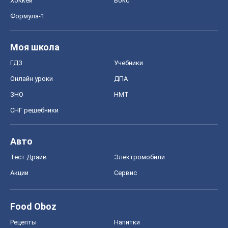
СНГ решебники
Авто
Тест Драйв
Электромобили
Акции
Сервис
Food Oboz
Рецепты
Напитки
Диеты
Экономика
Рынки и компании
Mакроэкономика
MedOboz