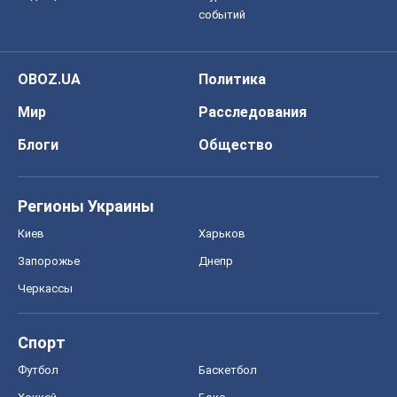
Регионы Украины
Киев
Харьков
Запорожье
Днепр
Черкассы
Спорт
Футбол
Баскетбол
Хоккей
Бокс
Формула-1
Моя школа
ГДЗ
Учебники
Онлайн уроки
ДПА
ЗНО
НМТ