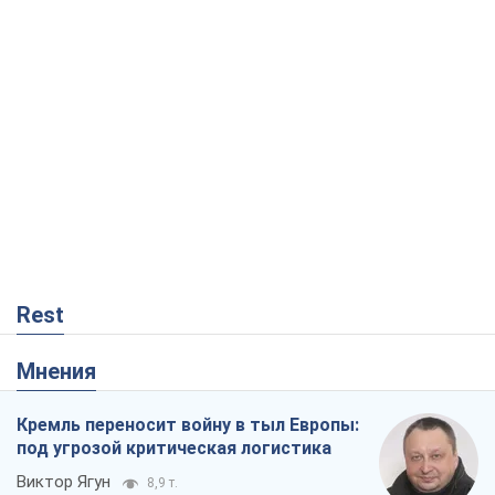
Rest
Мнения
Кремль переносит войну в тыл Европы:
под угрозой критическая логистика
Виктор Ягун
8,9 т.
На чьей стороне истории выступает
Дональд Трамп?
Виктор Каспрук
7,4 т.
В Киеве вырубили более 300 крупных