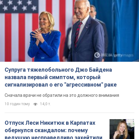
Супруга тяжелобольного Джо Байдена
назвала первый симптом, который
сигнализировал о его "агрессивном" раке
Сначала врачи не обратили на это должного внимания
10 годин тому
14,0 т.
Отпуск Леси Никитюк в Карпатах
обернулся скандалом: почему
ведущую несправедливо захейтили
Знаменитость вышла на прямую
коммуникацию в сети и расставила все точки
над "i"
5 годин тому
10,6 т.
Не только из-за зарплаты: почему
украинцы не спешат соглашаться на