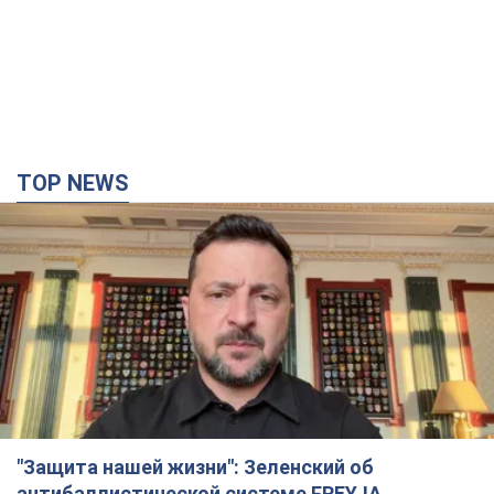
"Защита нашей жизни": Зеленский об
антибаллистической системе FREYJA,
санкциях против России и поддержке аграриев.
Видео
Европейские партнеры присоединяются к совместному
проекту
3 години тому
37,9 т.
"Балистика убивает людей": Сикорский призвал
обсудить перехват вражеских ракет над