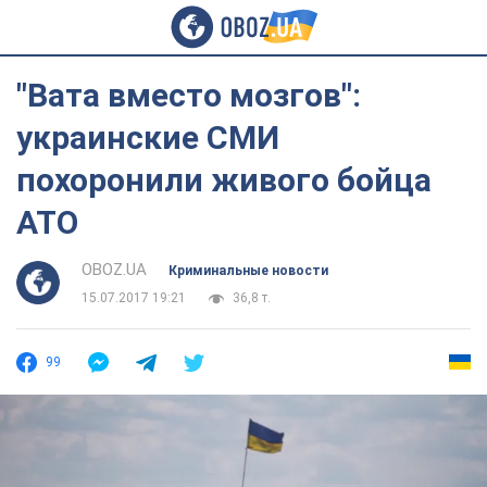
"Вата вместо мозгов":
украинские СМИ
похоронили живого бойца
АТО
OBOZ.UA
Криминальные новости
15.07.2017 19:21
36,8 т.
99