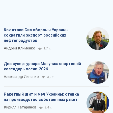
Два супертурнира Магучих: спортивній
календарь осени-2026
Александр Липенко
3,9 т.
Ракетный щит и меч Украины: ставка
на производство собственных ракет
Кирилл Татаринов
2,4 т.
Посмертная "презумпция виновности":
кто разрешил ТЦК судить погибших
защитников
Марина Ставнійчук
5,7 т.
Все мнения