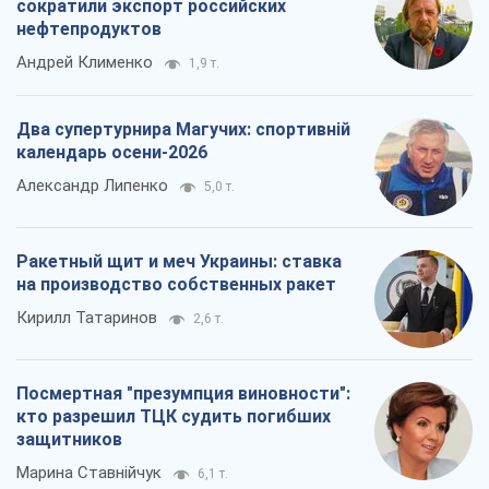
сократили экспорт российских
нефтепродуктов
Андрей Клименко
1,9 т.
Два супертурнира Магучих: спортивній
календарь осени-2026
Александр Липенко
5,0 т.
Ракетный щит и меч Украины: ставка
на производство собственных ракет
Кирилл Татаринов
2,6 т.
Посмертная "презумпция виновности":
кто разрешил ТЦК судить погибших
защитников
Марина Ставнійчук
6,1 т.