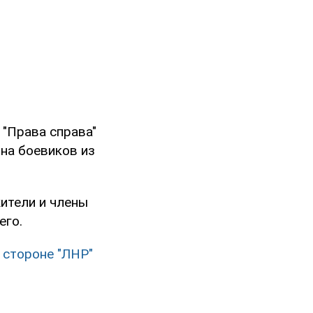
 "Права справа"
нна боевиков из
ители и члены
его.
 стороне "ЛНР"