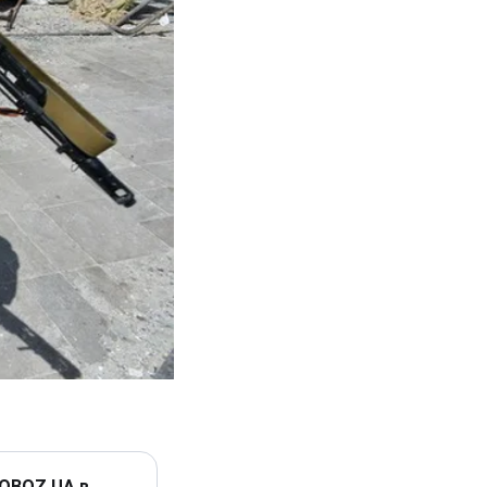
 OBOZ.UA в