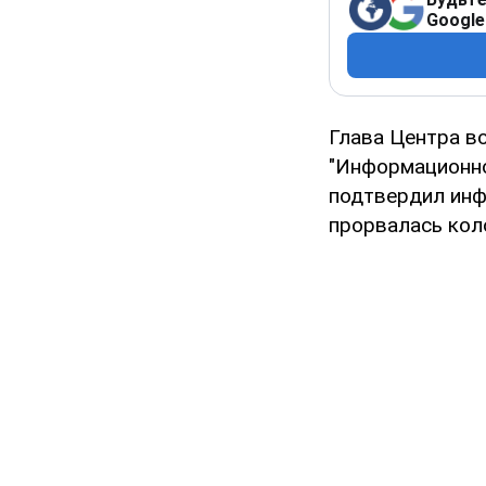
Google
Глава Центра в
"Информационно
подтвердил инф
прорвалась коло