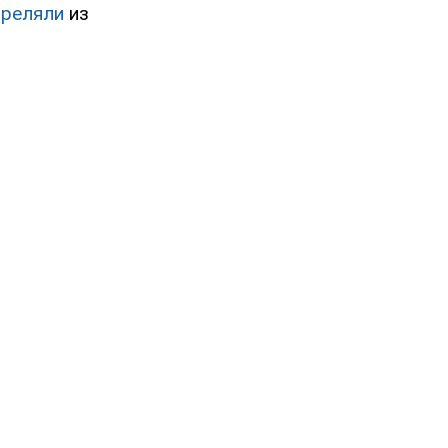
треляли
из