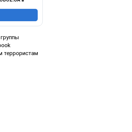
 группы
book
ым террористам