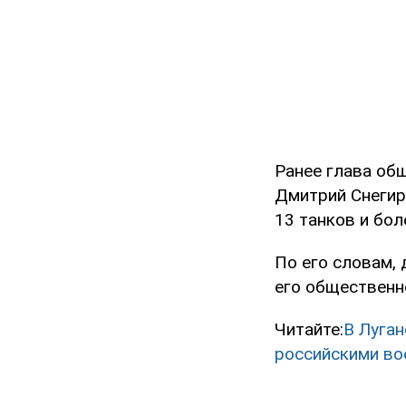
Ранее глава об
Дмитрий Снеги
13 танков и бо
По его словам,
его общественн
Читайте:
В Луган
российскими в