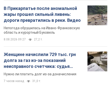
В Прикарпатье после аномальной
жары прошел сильный ливень:
дороги превратились в реки. Видео
Непогода обрушилась на Ивано-Франковскую
область и курортный Буковель
8.08.2026 09:27
27,2 т.
Женщине начислили 729 тыс. грн
долга за газ из-за показаний
неисправного счетчика: судья
вынес неожиданное решение
Нужно ли платить долг из-за доначисления
7 часов назад
31,0 т.